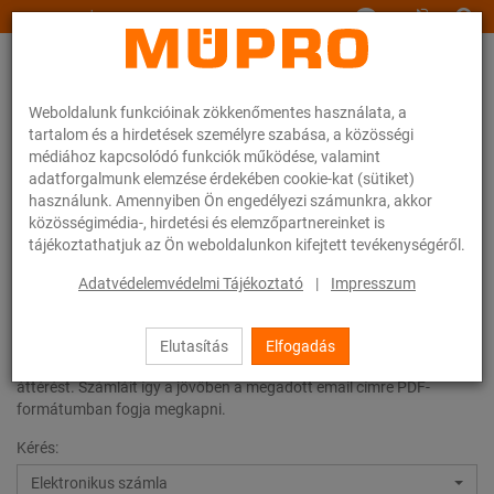
www.muepro.hu
Weboldalunk funkcióinak zökkenőmentes használata, a
tartalom és a hirdetések személyre szabása, a közösségi
médiához kapcsolódó funkciók működése, valamint
adatforgalmunk elemzése érdekében cookie-kat (sütiket)
használunk. Amennyiben Ön engedélyezi számunkra, akkor
Kapcsolat
közösségimédia-, hirdetési és elemzőpartnereinket is
tájékoztathatjuk az Ön weboldalunkon kifejtett tevékenységéről.
Adatvédelemvédelmi Tájékoztató
|
Impresszum
Kapcsolat
Elutasítás
Elfogadás
Ezzel az űrlappal igényelheti az elektronikus számlázásra való
áttérést. Számláit így a jövőben a megadott email címre PDF-
formátumban fogja megkapni.
Kérés:
Elektronikus számla