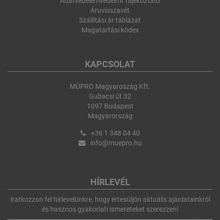
Adatvédelemvédelmi Tájékoztató
Áruvisszavét
Szállítási ár táblázat
Magatartási kódex
KAPCSOLAT
MÜPRO Magyaroszág Kft.
Gubacsi út 32
1097 Budapest
Magyarország
+36 1 348 04 40
info@muepro.hu
HÍRLEVÉL
Iratkozzon fel hírlevelünkre, hogy értesüljön aktuális ajánlatainkról
és hasznos gyakorlati ismereteket szerezzen!