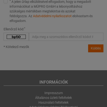
*
A jelen űrlap elküldésével elfogadom, hogy a megadott
információkat a MÜPRO GmbH a lebonyolításhoz
szükséges mértékben megtekintse és azokat
feldolgozza. Az
Adatvédelmi nyilatkozatot
elolvastam és
elfogadom.
*
Ellenőrző kód:
* Kötelező mezők
Küldés
INFORMÁCIÓK
Impresszum
Általános üzleti feltételek
Használati feltételek