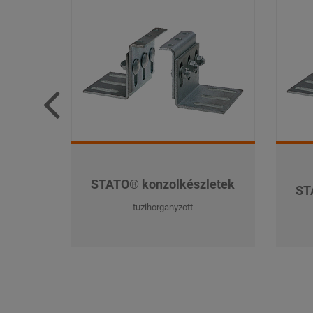
STATO® konzolkészletek
ST
tuzihorganyzott