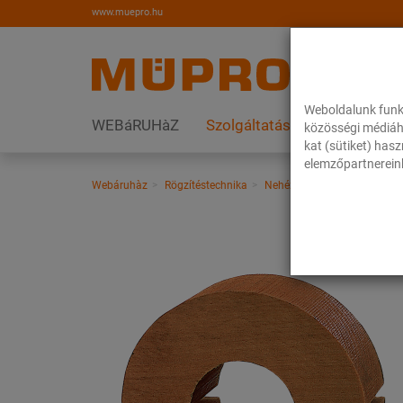
www.muepro.hu
Weboldalunk funk
WEBáRUHàZ
Szolgáltatások
Megoldás
közösségi médiáh
kat (sütiket) has
elemzőpartnereink
Webáruhàz
Rögzítéstechnika
Nehéz csőrögzítés
Fix és