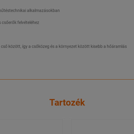
 hűtéstechnikai alkalmazásokban
s csőerők felvételéhez
g cső között, így a csőközeg és a környezet között kisebb a hőáramlás
Tartozék