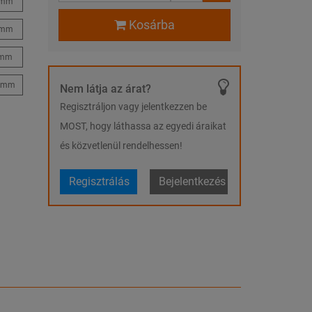
 mm
Kosárba
 mm
 mm
1 mm
Nem látja az árat?
Regisztráljon vagy jelentkezzen be
MOST, hogy láthassa az egyedi áraikat
és közvetlenül rendelhessen!
Regisztrálás
Bejelentkezés