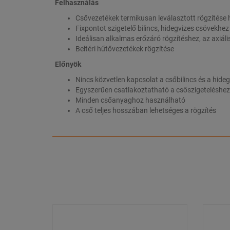
Felhasználás
Csővezetékek termikusan leválasztott rögzítése
Fixpontot szigetelő bilincs, hidegvizes csövekhez
Ideálisan alkalmas erőzáró rögzítéshez, az axiáli
Beltéri hűtővezetékek rögzítése
Előnyök
Nincs közvetlen kapcsolat a csőbilincs és a hide
Egyszerűen csatlakoztatható a csőszigeteléshez
Minden csőanyaghoz használható
A cső teljes hosszában lehetséges a rögzítés