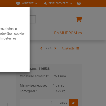
KONTAKT
BEJELENTKEZÉS
e szabása, a
Én MÜPROM-m
rdekében cookie-
irdetési és
2 / 8
Áttekintés
Tételszám.: 116538
Cső külső átmérő D:
76,1 mm
Mennyiségi egység:
1 darab
Tömeg/ME:
1,472 kg
darab