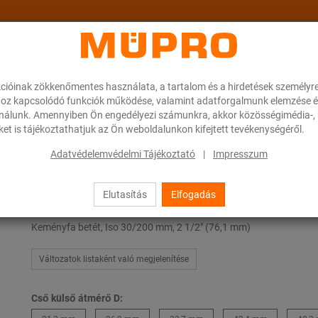
cióinak zökkenőmentes használata, a tartalom és a hirdetések személyr
ok
A MÜPRO-ról
Karrier
Downloads
oz kapcsolódó funkciók működése, valamint adatforgalmunk elemzése é
ználunk. Amennyiben Ön engedélyezi számunkra, akkor közösségimédia-, h
et is tájékoztathatjuk az Ön weboldalunkon kifejtett tevékenységéről.
 elmozduló megfogások nehéz csőrögzítéshez
Keményfa betétek
Adatvédelemvédelmi Tájékoztató
|
Impresszum
Elutasítás
Elfogadás
Keményfa betétek
Keményfa betét, Iso 30/200 mm, 2 1/2" (76,1 mm)
Változatok listaként való megjelenítése
Cső külső átmérő D: