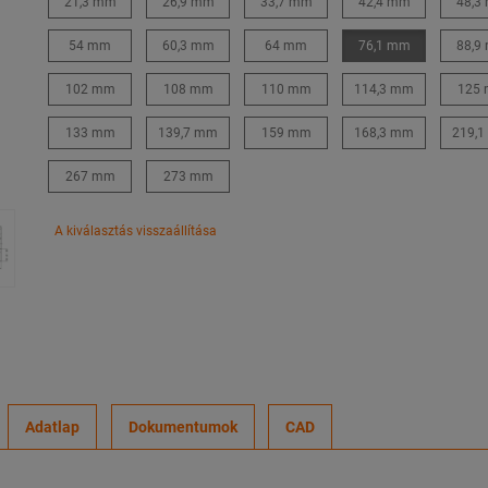
21,3 mm
26,9 mm
33,7 mm
42,4 mm
48,3
54 mm
60,3 mm
64 mm
76,1 mm
88,9
102 mm
108 mm
110 mm
114,3 mm
125
133 mm
139,7 mm
159 mm
168,3 mm
219,
267 mm
273 mm
A kiválasztás visszaállítása
Adatlap
Dokumentumok
CAD