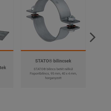
STATO® bilincsek
S
tek
STATO® bilincs betét nélkül
STA
Fixpontbilincs, 95 mm, 40 x 4 mm,
Fixpont
horganyzott