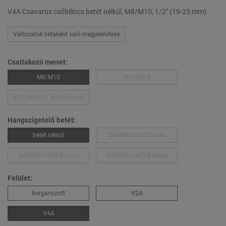
V4A Csavaros csőbilincs betét nélkül, M8/M10, 1/2" (19-25 mm)
Változatok listaként való megjelenítése
Csatlakozó menet:
M8/M10
M10/M12
M12/M16/½″ külső menet
Hangszigetelő betét:
betét nélkül
DÄMMGULAST® kék
DÄMMGULAST® piros
DÄMMGULAST® sárga
Felület:
horganyzott
V2A
V4A