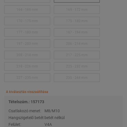
164 - 169 mm
169 - 172 mm
170 - 175 mm
175 - 180 mm
177 - 183 mm
187 - 194 mm
197 - 203 mm
206 - 214 mm
208 - 214 mm
217 - 225 mm
218 - 226 mm
225 - 232 mm
227 - 235 mm
235 - 244 mm
A kiválasztás visszaállítása
Tételszám.: 157173
Csatlakozó menet:
M8/M10
Hangszigetelő betét:
betét nélkül
Felület:
V4A