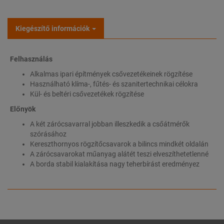
Kiegészítő információk
Felhasználás
Alkalmas ipari építmények csővezetékeinek rögzítése
Használható klíma-, fűtés- és szanitertechnikai célokra
Kül- és beltéri csővezetékek rögzítése
Előnyök
A két zárócsavarral jobban illeszkedik a csőátmérők
szórásához
Kereszthornyos rögzítőcsavarok a bilincs mindkét oldalán
A zárócsavarokat műanyag alátét teszi elveszíthetetlenné
A borda stabil kialakítása nagy teherbírást eredményez