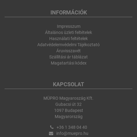
INFORMÁCIÓK
Impresszum
Általános üzleti feltételek
Használati feltételek
Adatvédelemvédelmi Tájékoztató
Áruvisszavét
Szállítási ár táblázat
Magatartási kódex
KAPCSOLAT
MÜPRO Magyaroszág Kft.
Gubacsi út 32
1097 Budapest
Magyarország
+36 1 348 04 40
info@muepro.hu