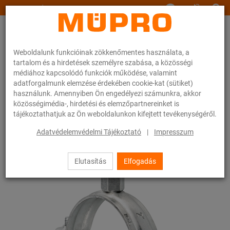
www.muepro.hu
Weboldalunk funkcióinak zökkenőmentes használata, a
tartalom és a hirdetések személyre szabása, a közösségi
médiához kapcsolódó funkciók működése, valamint
adatforgalmunk elemzése érdekében cookie-kat (sütiket)
használunk. Amennyiben Ön engedélyezi számunkra, akkor
Webáruhàz
Rögzítéstechnika
Csőbilincsek
Csavaros csőbilincsek
közösségimédia-, hirdetési és elemzőpartnereinket is
tájékoztathatjuk az Ön weboldalunkon kifejtett tevékenységéről.
14 / 54
Adatvédelemvédelmi Tájékoztató
|
Impresszum
Elutasítás
Elfogadás