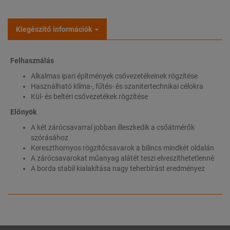
Kiegészítő információk
Felhasználás
Alkalmas ipari építmények csővezetékeinek rögzítése
Használható klíma-, fűtés- és szanitertechnikai célokra
Kül- és beltéri csővezetékek rögzítése
Előnyök
A két zárócsavarral jobban illeszkedik a csőátmérők
szórásához
Kereszthornyos rögzítőcsavarok a bilincs mindkét oldalán
A zárócsavarokat műanyag alátét teszi elveszíthetetlenné
A borda stabil kialakítása nagy teherbírást eredményez