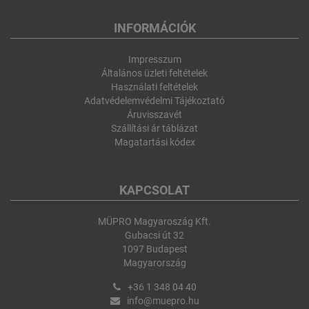
INFORMÁCIÓK
Impresszum
Általános üzleti feltételek
Használati feltételek
Adatvédelemvédelmi Tájékoztató
Áruvisszavét
Szállítási ár táblázat
Magatartási kódex
KAPCSOLAT
MÜPRO Magyaroszág Kft.
Gubacsi út 32
1097 Budapest
Magyarország
+36 1 348 04 40
info@muepro.hu