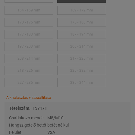
164 - 169 mm
169 - 172 mm
170 - 175 mm
175 - 180 mm
177 - 183 mm
187 - 194 mm
197 - 203 mm
206 - 214 mm
208 - 214 mm
217 - 225 mm
218 - 226 mm
225 - 232 mm
227 - 235 mm
235 - 244 mm
A kiválasztás visszaállítása
Tételszám.: 157171
Csatlakozó menet:
M8/M10
Hangszigetelő betét:
betét nélkül
Felület:
V2A