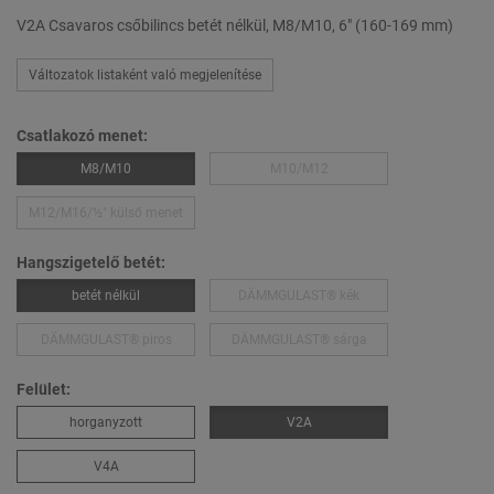
V2A Csavaros csőbilincs betét nélkül, M8/M10, 6" (160-169 mm)
Változatok listaként való megjelenítése
Csatlakozó menet:
M8/M10
M10/M12
M12/M16/½″ külső menet
Hangszigetelő betét:
betét nélkül
DÄMMGULAST® kék
DÄMMGULAST® piros
DÄMMGULAST® sárga
Felület:
horganyzott
V2A
V4A