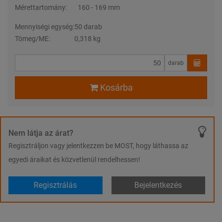
Mérettartomány:
160 - 169 mm
Mennyiségi egység:
50 darab
Tömeg/ME:
0,318 kg
darab
Kosárba
Nem látja az árat?
Regisztráljon vagy jelentkezzen be MOST, hogy láthassa az
egyedi áraikat és közvetlenül rendelhessen!
Regisztrálás
Bejelentkezés