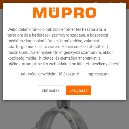
www.muepro.hu
Weboldalunk funkcióinak zökkenőmentes használata, a
tartalom és a hirdetések személyre szabása, a közösségi
médiához kapcsolódó funkciók működése, valamint
adatforgalmunk elemzése érdekében cookie-kat (sütiket)
használunk. Amennyiben Ön engedélyezi számunkra, akkor
Webáruhàz
Rögzítéstechnika
Csőbilincsek
Csavaros csőbilincsek
közösségimédia-, hirdetési és elemzőpartnereinket is
tájékoztathatjuk az Ön weboldalunkon kifejtett tevékenységéről.
14 / 54
Adatvédelemvédelmi Tájékoztató
|
Impresszum
Elutasítás
Elfogadás