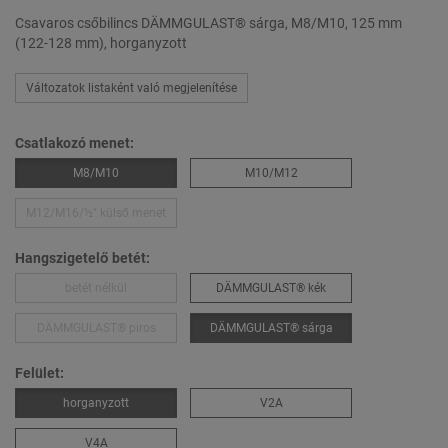
Csavaros csőbilincs DÄMMGULAST® sárga, M8/M10, 125 mm
(122-128 mm), horganyzott
Változatok listaként való megjelenítése
Csatlakozó menet:
M8/M10
M10/M12
M12/M16/½″ külső menet
Hangszigetelő betét:
betét nélkül
DÄMMGULAST® kék
DÄMMGULAST® piros
DÄMMGULAST® sárga
Felület:
horganyzott
V2A
V4A