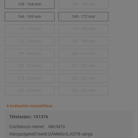
159 - 164 mm
160 - 169 mm
164 - 169 mm
169 - 172 mm
170 - 175 mm
175 - 180 mm
177 - 183 mm
187 - 194 mm
197 - 203 mm
206 - 214 mm
208 - 214 mm
217 - 225 mm
218 - 226 mm
225 - 232 mm
227 - 235 mm
235 - 244 mm
A kiválasztás visszaállítása
Tételszám.: 151376
Csatlakozó menet:
M8/M10
Hangszigetelő betét:
DÄMMGULAST® sárga