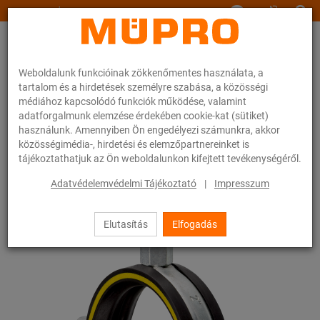
www.muepro.hu
Weboldalunk funkcióinak zökkenőmentes használata, a
tartalom és a hirdetések személyre szabása, a közösségi
médiához kapcsolódó funkciók működése, valamint
adatforgalmunk elemzése érdekében cookie-kat (sütiket)
használunk. Amennyiben Ön engedélyezi számunkra, akkor
Webáruhàz
Rögzítéstechnika
Csőbilincsek
Csavaros csőbilincsek
közösségimédia-, hirdetési és elemzőpartnereinket is
tájékoztathatjuk az Ön weboldalunkon kifejtett tevékenységéről.
14 / 54
Adatvédelemvédelmi Tájékoztató
|
Impresszum
Elutasítás
Elfogadás