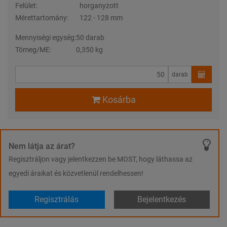
Felület:
horganyzott
Mérettartomány:
122 - 128 mm
Mennyiségi egység:
50 darab
Tömeg/ME:
0,350 kg
darab
Kosárba
Nem látja az árat?
Regisztráljon vagy jelentkezzen be MOST, hogy láthassa az
egyedi áraikat és közvetlenül rendelhessen!
Regisztrálás
Bejelentkezés