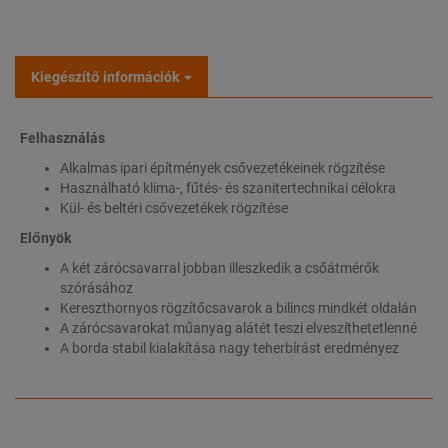
Kiegészítő információk
Felhasználás
Alkalmas ipari építmények csővezetékeinek rögzítése
Használható klíma-, fűtés- és szanitertechnikai célokra
Kül- és beltéri csővezetékek rögzítése
Előnyök
A két zárócsavarral jobban illeszkedik a csőátmérők
szórásához
Kereszthornyos rögzítőcsavarok a bilincs mindkét oldalán
A zárócsavarokat műanyag alátét teszi elveszíthetetlenné
A borda stabil kialakítása nagy teherbírást eredményez