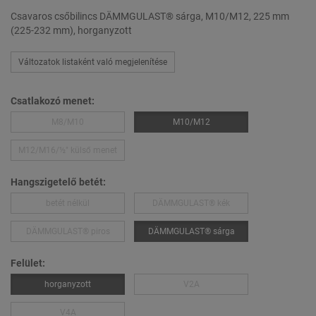
Csavaros csőbilincs DÄMMGULAST® sárga, M10/M12, 225 mm
(225-232 mm), horganyzott
Változatok listaként való megjelenítése
Csatlakozó menet:
M8/M10
M10/M12
M12/M16/½″ külső menet
Hangszigetelő betét:
betét nélkül
DÄMMGULAST® kék
DÄMMGULAST® piros
DÄMMGULAST® sárga
Felület:
horganyzott
V2A
V4A