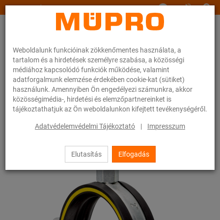
www.muepro.hu
Weboldalunk funkcióinak zökkenőmentes használata, a
tartalom és a hirdetések személyre szabása, a közösségi
médiához kapcsolódó funkciók működése, valamint
adatforgalmunk elemzése érdekében cookie-kat (sütiket)
használunk. Amennyiben Ön engedélyezi számunkra, akkor
Webáruhàz
Rögzítéstechnika
Csőbilincsek
Csavaros csőbilincsek
közösségimédia-, hirdetési és elemzőpartnereinket is
tájékoztathatjuk az Ön weboldalunkon kifejtett tevékenységéről.
14 / 54
Adatvédelemvédelmi Tájékoztató
|
Impresszum
Elutasítás
Elfogadás