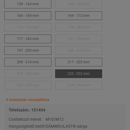
159 - 164 mm
160 - 169 mm
164 - 169 mm
169 - 172 mm
170 - 175 mm
175 - 180 mm
177 - 183 mm
187 - 194 mm
197 - 203 mm
206 - 214 mm
208 - 214 mm
217 - 225 mm
218 - 226 mm
225 - 232 mm
227 - 235 mm
235 - 244 mm
A kiválasztás visszaállítása
Tételszám.: 151454
Csatlakozó menet:
M10/M12
Hangszigetelő betét:
DÄMMGULAST® sárga