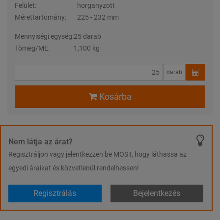
Felület:
horganyzott
Mérettartomány:
225 - 232 mm
Mennyiségi egység:
25 darab
Tömeg/ME:
1,100 kg
darab
Kosárba
Nem látja az árat?
Regisztráljon vagy jelentkezzen be MOST, hogy láthassa az
egyedi áraikat és közvetlenül rendelhessen!
Regisztrálás
Bejelentkezés