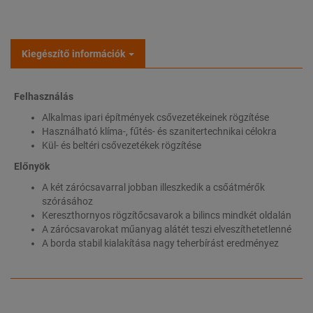
Kiegészítő információk
Felhasználás
Alkalmas ipari építmények csővezetékeinek rögzítése
Használható klíma-, fűtés- és szanitertechnikai célokra
Kül- és beltéri csővezetékek rögzítése
Előnyök
A két zárócsavarral jobban illeszkedik a csőátmérők
szórásához
Kereszthornyos rögzítőcsavarok a bilincs mindkét oldalán
A zárócsavarokat műanyag alátét teszi elveszíthetetlenné
A borda stabil kialakítása nagy teherbírást eredményez