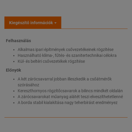
Kiegészítő információk
Felhasználás
Alkalmas ipari építmények csővezetékeinek rögzítése
Használható klíma-, fűtés- és szanitertechnikai célokra
Kül- és beltéri csővezetékek rögzítése
Előnyök
A két zárócsavarral jobban illeszkedik a csőátmérők
szórásához
Kereszthornyos rögzítőcsavarok a bilincs mindkét oldalán
A zárócsavarokat műanyag alátét teszi elveszíthetetlenné
A borda stabil kialakítása nagy teherbírást eredményez