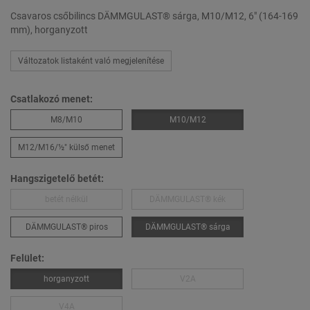
Csavaros csőbilincs DÄMMGULAST® sárga, M10/M12, 6" (164-169
mm), horganyzott
Változatok listaként való megjelenítése
Csatlakozó menet:
M8/M10
M10/M12
M12/M16/½″ külső menet
Hangszigetelő betét:
betét nélkül
DÄMMGULAST® kék
DÄMMGULAST® piros
DÄMMGULAST® sárga
Felület:
horganyzott
V2A
V4A