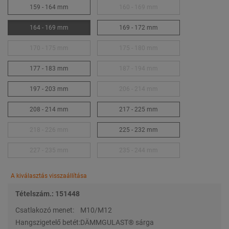
159 - 164 mm
160 - 169 mm
164 - 169 mm
169 - 172 mm
170 - 175 mm
175 - 180 mm
177 - 183 mm
187 - 194 mm
197 - 203 mm
206 - 214 mm
208 - 214 mm
217 - 225 mm
218 - 226 mm
225 - 232 mm
227 - 235 mm
235 - 244 mm
A kiválasztás visszaállítása
Tételszám.: 151448
Csatlakozó menet:
M10/M12
Hangszigetelő betét:
DÄMMGULAST® sárga