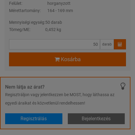
Felület:
horganyzott
Mérettartomány:
164 - 169 mm
Mennyiségi egység:
50 darab
Tömeg/ME:
0,452 kg
darab
Kosárba
Nem látja az árat?
Regisztráljon vagy jelentkezzen be MOST, hogy láthassa az
egyedi áraikat és közvetlenül rendelhessen!
Regisztrálás
Bejelentkezés