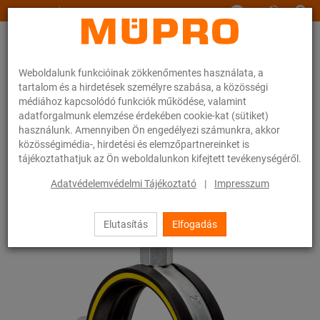
www.muepro.hu
Weboldalunk funkcióinak zökkenőmentes használata, a
tartalom és a hirdetések személyre szabása, a közösségi
médiához kapcsolódó funkciók működése, valamint
adatforgalmunk elemzése érdekében cookie-kat (sütiket)
használunk. Amennyiben Ön engedélyezi számunkra, akkor
Webáruhàz
Rögzítéstechnika
Csőbilincsek
Csavaros csőbilincsek
közösségimédia-, hirdetési és elemzőpartnereinket is
tájékoztathatjuk az Ön weboldalunkon kifejtett tevékenységéről.
14 / 54
Adatvédelemvédelmi Tájékoztató
|
Impresszum
Elutasítás
Elfogadás