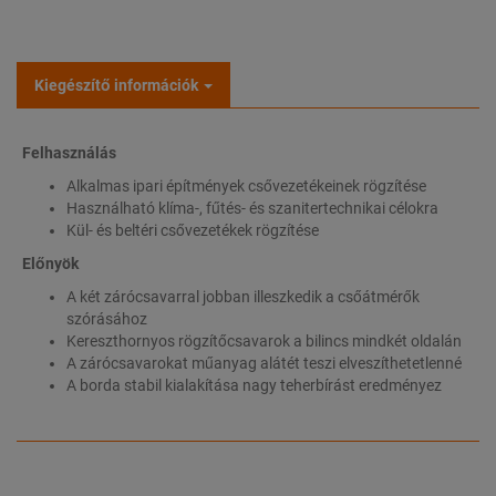
Kiegészítő információk
Felhasználás
Alkalmas ipari építmények csővezetékeinek rögzítése
Használható klíma-, fűtés- és szanitertechnikai célokra
Kül- és beltéri csővezetékek rögzítése
Előnyök
A két zárócsavarral jobban illeszkedik a csőátmérők
szórásához
Kereszthornyos rögzítőcsavarok a bilincs mindkét oldalán
A zárócsavarokat műanyag alátét teszi elveszíthetetlenné
A borda stabil kialakítása nagy teherbírást eredményez