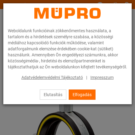
www.muepro.hu
Weboldalunk funkcióinak zökkenőmentes használata, a
tartalom és a hirdetések személyre szabása, a közösségi
médiához kapcsolódó funkciók működése, valamint
adatforgalmunk elemzése érdekében cookie-kat (sütiket)
használunk. Amennyiben Ön engedélyezi számunkra, akkor
Webáruhàz
Rögzítéstechnika
Csőbilincsek
Csavaros csőbilincsek
közösségimédia-, hirdetési és elemzőpartnereinket is
tájékoztathatjuk az Ön weboldalunkon kifejtett tevékenységéről.
14 / 54
Adatvédelemvédelmi Tájékoztató
|
Impresszum
Elutasítás
Elfogadás