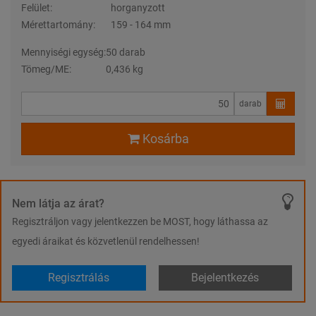
Felület:
horganyzott
Mérettartomány:
159 - 164 mm
Mennyiségi egység:
50 darab
Tömeg/ME:
0,436 kg
darab
Kosárba
Nem látja az árat?
Regisztráljon vagy jelentkezzen be MOST, hogy láthassa az
egyedi áraikat és közvetlenül rendelhessen!
Regisztrálás
Bejelentkezés