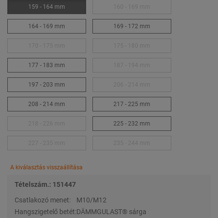
159 - 164 mm
160 - 169 mm
164 - 169 mm
169 - 172 mm
170 - 175 mm
175 - 180 mm
177 - 183 mm
187 - 194 mm
197 - 203 mm
206 - 214 mm
208 - 214 mm
217 - 225 mm
218 - 226 mm
225 - 232 mm
227 - 235 mm
235 - 244 mm
A kiválasztás visszaállítása
Tételszám.: 151447
Csatlakozó menet:
M10/M12
Hangszigetelő betét:
DÄMMGULAST® sárga