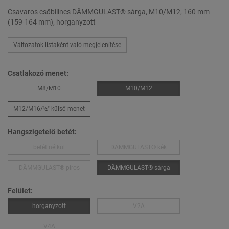
Csavaros csőbilincs DÄMMGULAST® sárga, M10/M12, 160 mm
(159-164 mm), horganyzott
Változatok listaként való megjelenítése
Csatlakozó menet:
M8/M10
M10/M12
M12/M16/½″ külső menet
Hangszigetelő betét:
betét nélkül
DÄMMGULAST® kék
DÄMMGULAST® piros
DÄMMGULAST® sárga
Felület:
horganyzott
V2A
V4A