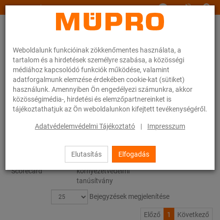
www.muepro.hu
Weboldalunk funkcióinak zökkenőmentes használata, a
tartalom és a hirdetések személyre szabása, a közösségi
médiához kapcsolódó funkciók működése, valamint
adatforgalmunk elemzése érdekében cookie-kat (sütiket)
használunk. Amennyiben Ön engedélyezi számunkra, akkor
Letöltések
közösségimédia-, hirdetési és elemzőpartnereinket is
tájékoztathatjuk az Ön weboldalunkon kifejtett tevékenységéről.
Keresés
Adatvédelemvédelmi Tájékoztató
|
Impresszum
Megnevezés
Megnevezés
Osztály
Nyelv
Elutasítás
Elfogadás
Megnevezés
Osztály
Nyelv
EcoVadis
EcoVadis
ISO- és
all
Scorecard
Scorecard
környezetvédelmi
tanúsítvány
Bejegyzések megjelenítése
Előző
1
Következő