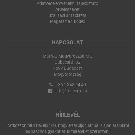
Adatvédelemvédelmi Tájékoztató
Áruvisszavét
Szállítási ár táblázat
Magatartási kódex
KAPCSOLAT
MÜPRO Magyaroszág Kft.
Gubacsi út 32
1097 Budapest
Magyarország
+36 1 348 04 40
info@muepro.hu
HÍRLEVÉL
Iratkozzon fel hírlevelünkre, hogy értesüljön aktuális ajánlatainkról
és hasznos gyakorlati ismereteket szerezzen!