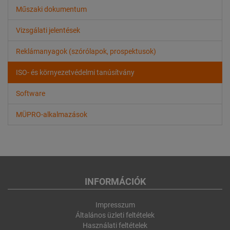
Műszaki dokumentum
Vizsgálati jelentések
Reklámanyagok (szórólapok, prospektusok)
ISO- és környezetvédelmi tanúsítvány
Software
MÜPRO-alkalmazások
INFORMÁCIÓK
Impresszum
Általános üzleti feltételek
Használati feltételek