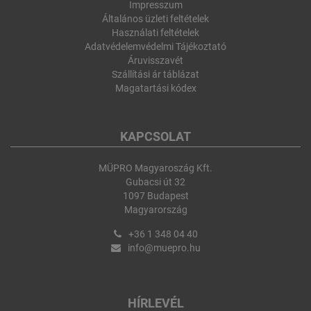
Impresszum
Általános üzleti feltételek
Használati feltételek
Adatvédelemvédelmi Tájékoztató
Áruvisszavét
Szállítási ár táblázat
Magatartási kódex
KAPCSOLAT
MÜPRO Magyaroszág Kft.
Gubacsi út 32
1097 Budapest
Magyarország
+36 1 348 04 40
info@muepro.hu
HÍRLEVÉL