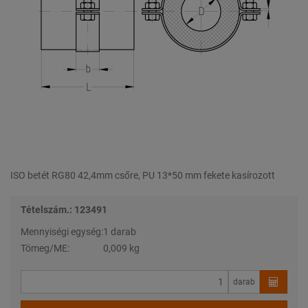
ISO betét RG80 42,4mm csőre, PU 13*50 mm fekete kasírozott
Tételszám.: 123491
Mennyiségi egység:
1 darab
Tömeg/ME:
0,009 kg
darab