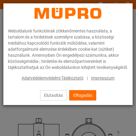
www.muepro.hu
Weboldalunk funkcióinak zökkenőmentes használata, a
tartalom és a hirdetések személyre szabása, a közösségi
médiához kapcsolódó funkciók működése, valamint
adatforgalmunk elemzése érdekében cookie-kat (sütiket)
használunk. Amennyiben Ön engedélyezi számunkra, akkor
Webáruhàz
közösségimédia-, hirdetési és elemzőpartnereinket is
tájékoztathatjuk az Ön weboldalunkon kifejtett tevékenységéről.
0 / 0
Adatvédelemvédelmi Tájékoztató
|
Impresszum
Elutasítás
Elfogadás