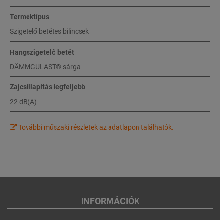
Terméktípus
Szigetelő betétes bilincsek
Hangszigetelő betét
DÄMMGULAST® sárga
Zajcsillapítás legfeljebb
22 dB(A)
További műszaki részletek az adatlapon találhatók.
INFORMÁCIÓK