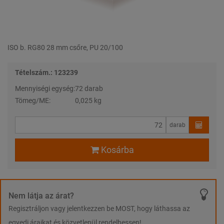
ISO b. RG80 28 mm csőre, PU 20/100
Tételszám.: 123239
Mennyiségi egység:
72 darab
Tömeg/ME:
0,025 kg
darab
Kosárba
Nem látja az árat?
Regisztráljon vagy jelentkezzen be MOST, hogy láthassa az
egyedi áraikat és közvetlenül rendelhessen!