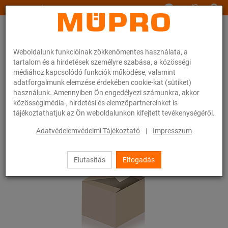
www.muepro.hu
Weboldalunk funkcióinak zökkenőmentes használata, a
tartalom és a hirdetések személyre szabása, a közösségi
médiához kapcsolódó funkciók működése, valamint
adatforgalmunk elemzése érdekében cookie-kat (sütiket)
használunk. Amennyiben Ön engedélyezi számunkra, akkor
Webáruhàz
közösségimédia-, hirdetési és elemzőpartnereinket is
tájékoztathatjuk az Ön weboldalunkon kifejtett tevékenységéről.
0 / 0
Adatvédelemvédelmi Tájékoztató
|
Impresszum
Elutasítás
Elfogadás