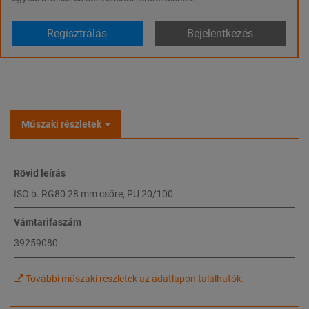
Regisztrálás
Bejelentkezés
Műszaki részletek
Rövid leírás
ISO b. RG80 28 mm csőre, PU 20/100
Vámtarifaszám
39259080
További műszaki részletek az adatlapon találhatók.