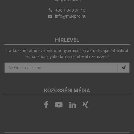
+36 1 348 04 40
info@muepro.hu
HÍRLEVÉL
Iratkozzon fel hírlevelünkre, hogy értesüljön aktuális ajánlatainkról
és hasznos gyakorlati ismereteket szerezzen!
KÖZÖSSÉGI MÉDIA