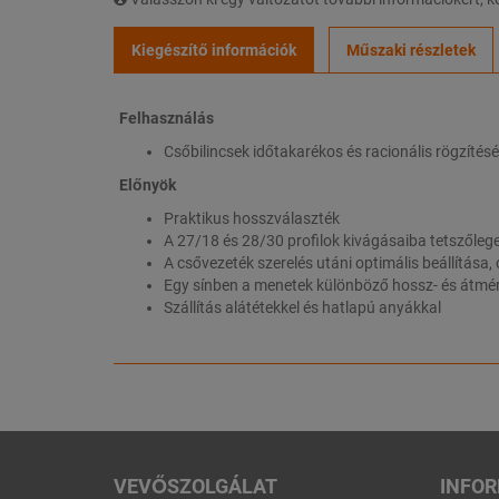
Kiegészítő információk
Műszaki részletek
Felhasználás
Csőbilincsek időtakarékos és racionális rögzíté
Előnyök
Praktikus hosszválaszték
A 27/18 és 28/30 profilok kivágásaiba tetszőleg
A csővezeték szerelés utáni optimális beállítása
Egy sínben a menetek különböző hossz- és átmé
Szállítás alátétekkel és hatlapú anyákkal
VEVŐSZOLGÁLAT
INFO