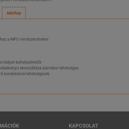
Adatlap
séhez a MPC-rendszersínekre
es helyen behelyezhetők
, oldalirányú elmozdítása bármikor lehetséges
rő-kombinációi lehetségesek
RMÁCIÓK
KAPCSOLAT