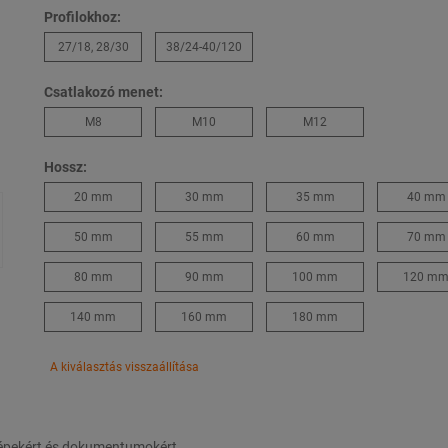
Profilokhoz:
27/18, 28/30
38/24-40/120
Csatlakozó menet:
M8
M10
M12
Hossz:
20 mm
30 mm
35 mm
40 mm
50 mm
55 mm
60 mm
70 mm
80 mm
90 mm
100 mm
120 m
140 mm
160 mm
180 mm
A kiválasztás visszaállítása
 képekért és dokumentumokért.