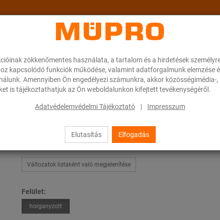
cióinak zökkenőmentes használata, a tartalom és a hirdetések személyr
ok
A MÜPRO-ról
Karrier
Downloads
oz kapcsolódó funkciók működése, valamint adatforgalmunk elemzése é
ználunk. Amennyiben Ön engedélyezi számunkra, akkor közösségimédia-, h
et is tájékoztathatjuk az Ön weboldalunkon kifejtett tevékenységéről.
sek
Szerelősínek
MPC-kalapácsfejű rögzítő
Adatvédelemvédelmi Tájékoztató
|
Impresszum
Elutasítás
Elfogadás
MPC-kalapácsfejű rögzítő
Változatok listaként való megjelenítése
Felület:
horganyzott