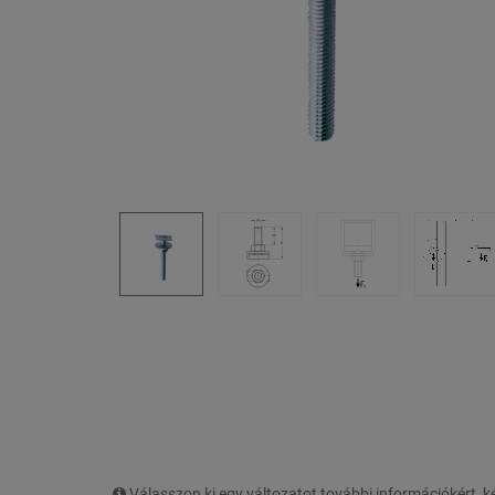
Válasszon ki egy változatot további információkért,