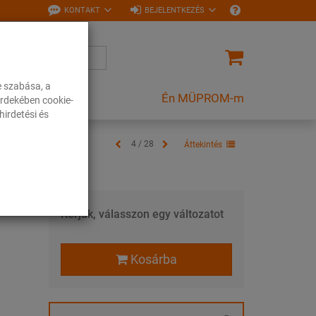
KONTAKT
BEJELENTKEZÉS
e szabása, a
Én MÜPROM-m
rdekében cookie-
irdetési és
4 / 28
Áttekintés
Kérjük, válasszon egy változatot
Kosárba