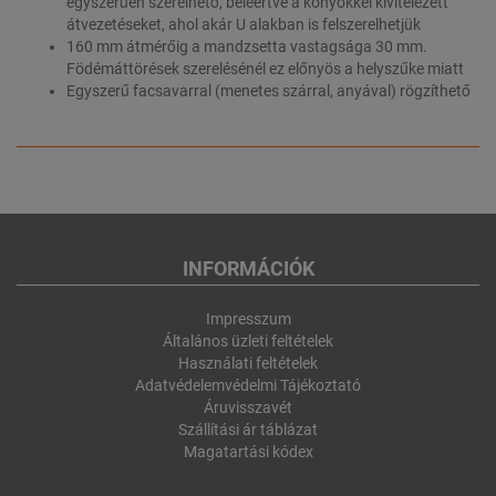
egyszerűen szerelhető, beleértve a könyökkel kivitelezett
átvezetéseket, ahol akár U alakban is felszerelhetjük
160 mm átmérőig a mandzsetta vastagsága 30 mm.
Födémáttörések szerelésénél ez előnyös a helyszűke miatt
Egyszerű facsavarral (menetes szárral, anyával) rögzíthető
INFORMÁCIÓK
Impresszum
Általános üzleti feltételek
Használati feltételek
Adatvédelemvédelmi Tájékoztató
Áruvisszavét
Szállítási ár táblázat
Magatartási kódex