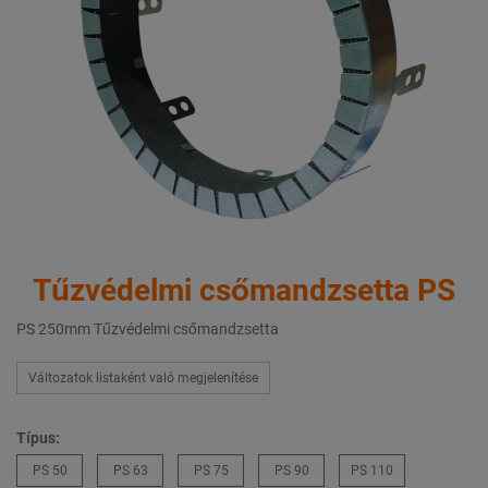
Tűzvédelmi csőmandzsetta PS
PS 250mm Tűzvédelmi csőmandzsetta
Változatok listaként való megjelenítése
Típus:
PS 50
PS 63
PS 75
PS 90
PS 110