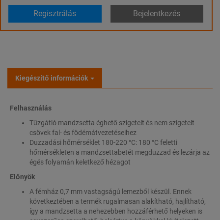
Regisztrálás
Bejelentkezés
Kiegészítő információk
Felhasználás
Tűzgátló mandzsetta éghető szigetelt és nem szigetelt
csövek fal- és födémátvezetéseihez
Duzzadási hőmérséklet 180-220 °C: 180 °C feletti
hőmérsékleten a mandzsettabetét megduzzad és lezárja az
égés folyamán keletkező hézagot
Előnyök
A fémház 0,7 mm vastagságú lemezből készül. Ennek
következtében a termék rugalmasan alakítható, hajlítható,
így a mandzsetta a nehezebben hozzáférhető helyeken is