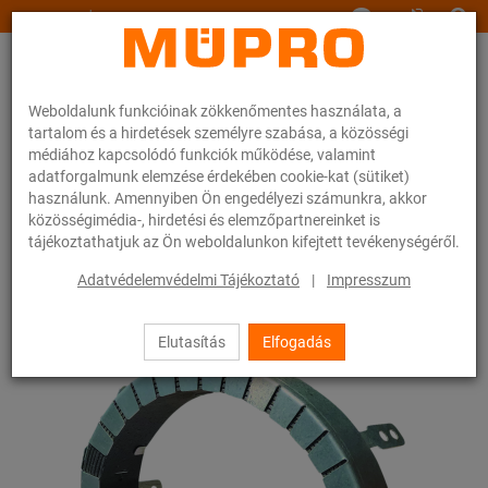
www.muepro.hu
Weboldalunk funkcióinak zökkenőmentes használata, a
tartalom és a hirdetések személyre szabása, a közösségi
médiához kapcsolódó funkciók működése, valamint
adatforgalmunk elemzése érdekében cookie-kat (sütiket)
használunk. Amennyiben Ön engedélyezi számunkra, akkor
Webáruhàz
Tűzvédelem
Tűzterjedés elleni védelem
közösségimédia-, hirdetési és elemzőpartnereinket is
Tűzvédelmi termékek
Tűzvédelmi csőmandzsetta PS
tájékoztathatjuk az Ön weboldalunkon kifejtett tevékenységéről.
1 / 2
Adatvédelemvédelmi Tájékoztató
|
Impresszum
Elutasítás
Elfogadás