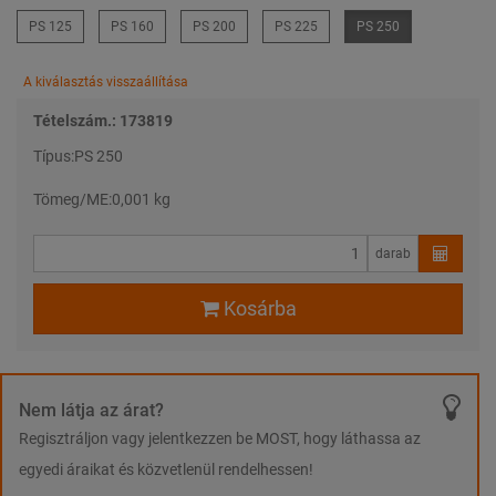
PS 125
PS 160
PS 200
PS 225
PS 250
A kiválasztás visszaállítása
Tételszám.: 173819
Típus:
PS 250
Tömeg/ME:
0,001 kg
darab
Kosárba
Nem látja az árat?
Regisztráljon vagy jelentkezzen be MOST, hogy láthassa az
egyedi áraikat és közvetlenül rendelhessen!