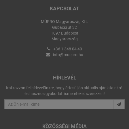
KAPCSOLAT
MÜPRO Magyaroszág Kft.
Gubacsi út 32
1097 Budapest
Magyarország
+36 1 348 04 40
info@muepro.hu
HÍRLEVÉL
Iratkozzon fel hírlevelünkre, hogy értesüljön aktuális ajánlatainkról
és hasznos gyakorlati ismereteket szerezzen!
KÖZÖSSÉGI MÉDIA