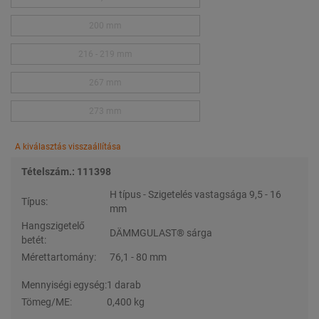
200 mm
216 - 219 mm
267 mm
273 mm
A kiválasztás visszaállítása
Tételszám.: 111398
H típus - Szigetelés vastagsága 9,5 - 16
Típus:
mm
Hangszigetelő
DÄMMGULAST® sárga
betét:
Mérettartomány:
76,1 - 80 mm
Mennyiségi egység:
1 darab
Tömeg/ME:
0,400 kg