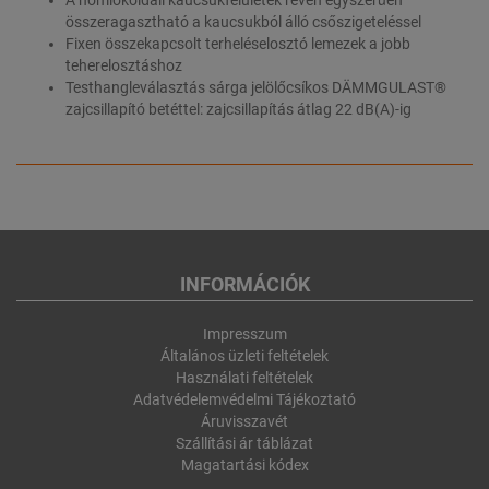
összeragasztható a kaucsukból álló csőszigeteléssel
Fixen összekapcsolt terheléselosztó lemezek a jobb
teherelosztáshoz
Testhangleválasztás sárga jelölőcsíkos DÄMMGULAST®
zajcsillapító betéttel: zajcsillapítás átlag 22 dB(A)-ig
INFORMÁCIÓK
Impresszum
Általános üzleti feltételek
Használati feltételek
Adatvédelemvédelmi Tájékoztató
Áruvisszavét
Szállítási ár táblázat
Magatartási kódex