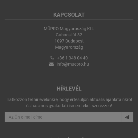
KAPCSOLAT
MÜPRO Magyaroszág Kft.
Gubacsi út 32
1097 Budapest
Magyarország
+36 1 348 04 40
info@muepro.hu
HÍRLEVÉL
Iratkozzon fel hírlevelünkre, hogy értesüljön aktuális ajánlatainkról
és hasznos gyakorlati ismereteket szerezzen!