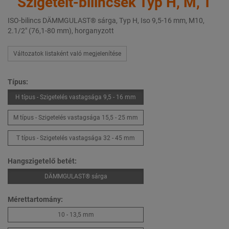
Szigetelt-bilincsek Typ H, M, T
ISO-bilincs DÄMMGULAST® sárga, Typ H, Iso 9,5-16 mm, M10,
2.1/2" (76,1-80 mm), horganyzott
Változatok listaként való megjelenítése
Típus:
H típus - Szigetelés vastagsága 9,5 - 16 mm
M típus - Szigetelés vastagsága 15,5 - 25 mm
T típus - Szigetelés vastagsága 32 - 45 mm
Hangszigetelő betét:
DÄMMGULAST® sárga
Mérettartomány:
10 - 13,5 mm