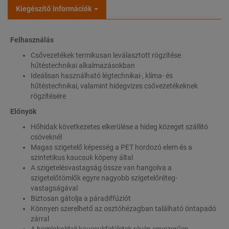
Kiegészítő információk
Felhasználás
Csővezetékek termikusan leválasztott rögzítése
hűtéstechnikai alkalmazásokban
Ideálisan használható légtechnikai-, klíma- és
hűtéstechnikai, valamint hidegvizes csővezetékeknek
rögzítésére
Előnyök
Hőhidak következetes elkerülése a hideg közeget szállító
csöveknél
Magas szigetelő képesség a PET hordozó elem és a
szintetikus kaucsuk köpeny által
A szigetelésvastagság össze van hangolva a
szigetelőtömlők egyre nagyobb szigetelőréteg-
vastagságával
Biztosan gátolja a páradiffúziót
Könnyen szerelhető az osztóhézagban található öntapadó
zárral
A homlokoldali kaucsukfelületek révén egyszerűen