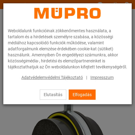
www.muepro.hu
Weboldalunk funkcióinak zökkenőmentes használata, a
tartalom és a hirdetések személyre szabása, a közösségi
médiához kapcsolódó funkciók működése, valamint
adatforgalmunk elemzése érdekében cookie-kat (sütiket)
használunk. Amennyiben Ön engedélyezi számunkra, akkor
Webáruhàz
Rögzítéstechnika
Zajcsillapítás
közösségimédia-, hirdetési és elemzőpartnereinket is
Csőbilincsek zajszigetelő betéttel
Szigetelt-bilincsek Typ H, M, T
tájékoztathatjuk az Ön weboldalunkon kifejtett tevékenységéről.
26 / 26
Adatvédelemvédelmi Tájékoztató
|
Impresszum
Elutasítás
Elfogadás