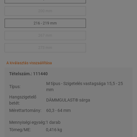
200 mm
216 - 219 mm
267 mm
273 mm
A kiválasztás visszaállítása
Tételszám.: 111440
M típus - Szigetelés vastagsága 15,5 - 25
Típus:
mm
Hangszigetelő
DÄMMGULAST® sárga
betét:
Mérettartomány:
60,3 - 64 mm
Mennyiségi egység:
1 darab
Tömeg/ME:
0,416 kg