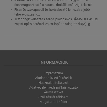
összeragasztható a kaucsukból álló csőszigeteléssel
Fixen összekapcsolt terheléselosztó lemezek a jobb
teherelosztáshoz
Testhangleválasztás sárga jelölőcsíkos DÄMMGULAST®
zajcsillapító betéttel: zajcsillapítás átlag 22 dB(A)-ig
INFORMÁCIÓK
Impresszum
Általános üzleti feltételek
Használati feltételek
Adatvédelemvédelmi Tájékoztató
Áruvisszavét
Szállítási ár táblázat
Magatartási kódex