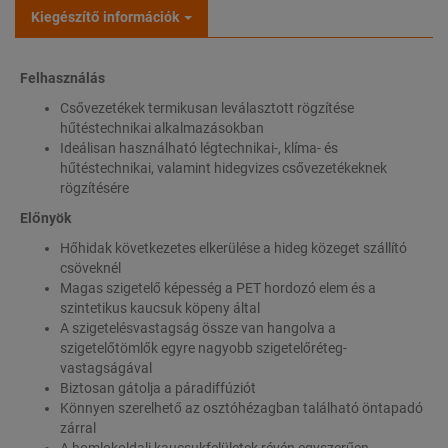
Kiegészítő információk
Felhasználás
Csővezetékek termikusan leválasztott rögzítése
hűtéstechnikai alkalmazásokban
Ideálisan használható légtechnikai-, klíma- és
hűtéstechnikai, valamint hidegvizes csővezetékeknek
rögzítésére
Előnyök
Hőhidak következetes elkerülése a hideg közeget szállító
csöveknél
Magas szigetelő képesség a PET hordozó elem és a
szintetikus kaucsuk köpeny által
A szigetelésvastagság össze van hangolva a
szigetelőtömlők egyre nagyobb szigetelőréteg-
vastagságával
Biztosan gátolja a páradiffúziót
Könnyen szerelhető az osztóhézagban található öntapadó
zárral
A homlokoldali kaucsukfelületek révén egyszerűen