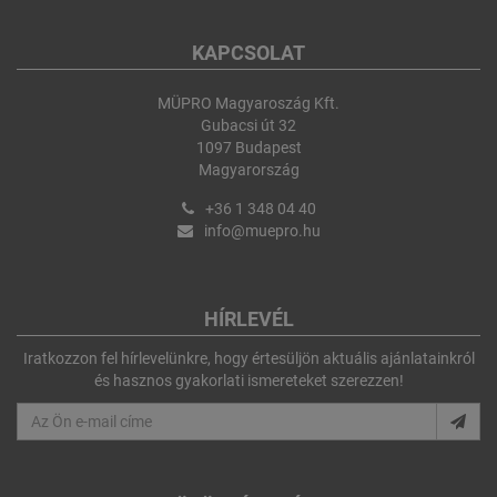
KAPCSOLAT
MÜPRO Magyaroszág Kft.
Gubacsi út 32
1097 Budapest
Magyarország
+36 1 348 04 40
info@muepro.hu
HÍRLEVÉL
Iratkozzon fel hírlevelünkre, hogy értesüljön aktuális ajánlatainkról
és hasznos gyakorlati ismereteket szerezzen!