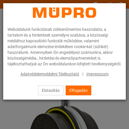
www.muepro.hu
Weboldalunk funkcióinak zökkenőmentes használata, a
tartalom és a hirdetések személyre szabása, a közösségi
médiához kapcsolódó funkciók működése, valamint
adatforgalmunk elemzése érdekében cookie-kat (sütiket)
használunk. Amennyiben Ön engedélyezi számunkra, akkor
Webáruhàz
Rögzítéstechnika
Zajcsillapítás
közösségimédia-, hirdetési és elemzőpartnereinket is
Csőbilincsek zajszigetelő betéttel
Szigetelt-bilincsek Typ H, M, T
tájékoztathatjuk az Ön weboldalunkon kifejtett tevékenységéről.
26 / 26
Adatvédelemvédelmi Tájékoztató
|
Impresszum
Elutasítás
Elfogadás