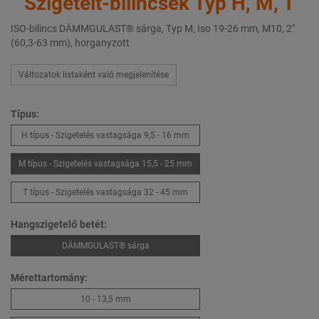
Szigetelt-bilincsek Typ H, M, T
ISO-bilincs DÄMMGULAST® sárga, Typ M, Iso 19-26 mm, M10, 2"
(60,3-63 mm), horganyzott
Változatok listaként való megjelenítése
Típus:
H típus - Szigetelés vastagsága 9,5 - 16 mm
M típus - Szigetelés vastagsága 15,5 - 25 mm
T típus - Szigetelés vastagsága 32 - 45 mm
Hangszigetelő betét:
DÄMMGULAST® sárga
Mérettartomány:
10 - 13,5 mm