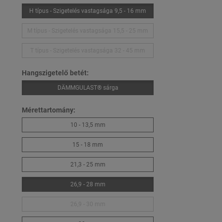
H típus - Szigetelés vastagsága 9,5 - 16 mm
M típus - Szigetelés vastagsága 15,5 - 25 mm
T típus - Szigetelés vastagsága 32 - 45 mm
Hangszigetelő betét:
DÄMMGULAST® sárga
Mérettartomány:
10 - 13,5 mm
15 - 18 mm
21,3 - 25 mm
26,9 - 28 mm
26,9 - 30 mm