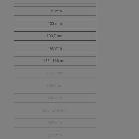
125 mm
133 mm
139,7 mm
160 mm
165 - 168 mm
165,1 mm
168,3 mm
200 mm
216 - 219 mm
267 mm
273 mm