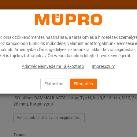
cióinak zökkenőmentes használata, a tartalom és a hirdetések személyr
ok
A MÜPRO-ról
Karrier
Downloads
oz kapcsolódó funkciók működése, valamint adatforgalmunk elemzése é
ználunk. Amennyiben Ön engedélyezi számunkra, akkor közösségimédia-, h
et is tájékoztathatjuk az Ön weboldalunkon kifejtett tevékenységéről.
 zajszigetelő betéttel
Szigetelt-bilincsek Typ H, M, T
Adatvédelemvédelmi Tájékoztató
|
Impresszum
Elutasítás
Elfogadás
Szigetelt-bilincsek Typ H, M, T
ISO-bilincs DÄMMGULAST® sárga, Typ H, Iso 9,5-16 mm, M10, 3/4
28 mm), horganyzott
Változatok listaként való megjelenítése
Típus: