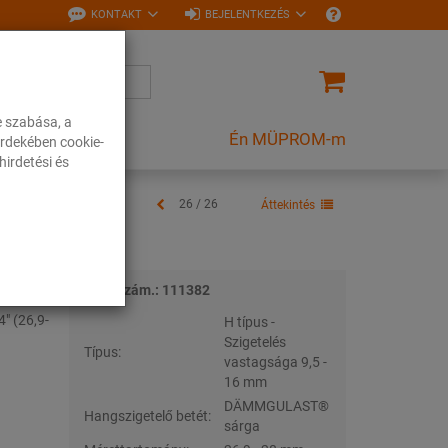
KONTAKT
BEJELENTKEZÉS
e szabása, a
Én MÜPROM-m
rdekében cookie-
irdetési és
26 / 26
Áttekintés
Tételszám.: 111382
" (26,9-
H típus -
Szigetelés
Típus:
vastagsága 9,5 -
16 mm
DÄMMGULAST®
Hangszigetelő betét:
sárga