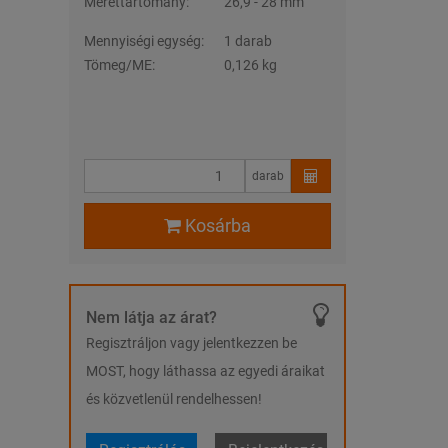
Mérettartomány:
26,9 - 28 mm
Mennyiségi egység:
1 darab
Tömeg/ME:
0,126 kg
darab
Kosárba
Nem látja az árat?
Regisztráljon vagy jelentkezzen be
MOST, hogy láthassa az egyedi áraikat
és közvetlenül rendelhessen!