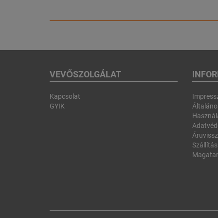
VEVŐSZOLGÁLAT
INFO
Kapcsolat
Impres
GYIK
Általános
Használa
Adatvéd
Áruvissz
Szállítás
Magatar