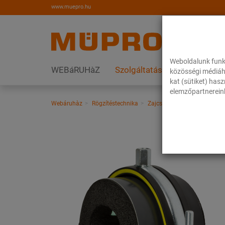
www.muepro.hu
Weboldalunk funk
WEBáRUHàZ
Szolgáltatások
Megoldás
közösségi médiáh
kat (sütiket) has
elemzőpartnereink
Webáruhàz
Rögzítéstechnika
Zajcsillapítás
Csőbilincsek