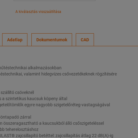
A kiválasztás visszaállítása
Adatlap
Dokumentumok
CAD
 hűtéstechnikai alkalmazásokban
űtéstechnikai, valamint hidegvizes csővezetékeknek rögzítésére
szállító csöveknél
 a szintetikus kaucsuk köpeny által
getelőtömlők egyre nagyobb szigetelőréteg-vastagságával
 öntapadó zárral
n összeragasztható a kaucsukból álló csőszigeteléssel
obb teherelosztáshoz
T® zajcsillapító betéttel: zajcsillapítás átlag 22 dB(A)-ig