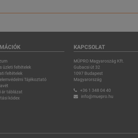
RMÁCIÓK
KAPCSOLAT
szum
MÜPRO Magyaroszág Kft.
 üzleti feltételek
Gubacsi út 32
ti feltételek
1097 Budapest
elemvédelmi Tájékoztató
Magyarország
avét
+36 1 348 04 40
i ár táblázat
info@muepro.hu
tási kódex