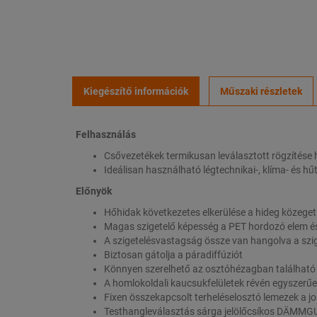
Kiegészítő információk
Műszaki részletek
Felhasználás
Csővezetékek termikusan leválasztott rögzítése
Ideálisan használható légtechnikai-, klíma- és h
Előnyök
Hőhidak következetes elkerülése a hideg közeget 
Magas szigetelő képesség a PET hordozó elem és
A szigetelésvastagság össze van hangolva a szi
Biztosan gátolja a páradiffúziót
Könnyen szerelhető az osztóhézagban található
A homlokoldali kaucsukfelületek révén egyszerűe
Fixen összekapcsolt terheléselosztó lemezek a j
Testhangleválasztás sárga jelölőcsíkos DÄMMGULAS