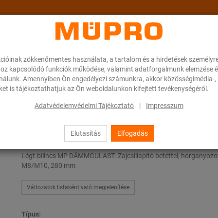
cióinak zökkenőmentes használata, a tartalom és a hirdetések személyr
ok
A MÜPRO-ról
Karrier
Downloads
oz kapcsolódó funkciók működése, valamint adatforgalmunk elemzése é
ználunk. Amennyiben Ön engedélyezi számunkra, akkor közösségimédia-, h
et is tájékoztathatjuk az Ön weboldalunkon kifejtett tevékenységéről.
 zajszigetelő betéttel
Légtechnikai bilincsek Típus C
Adatvédelemvédelmi Tájékoztató
|
Impresszum
Elutasítás
Elfogadás
Légtechnikai bilincsek Típus C
Légt.bilincs MP DÄMMGULAST. Zajcsillapító betéttel, horganyozo
M8/M10, 280 mm
Változatok listaként való megjelenítése
Típus: