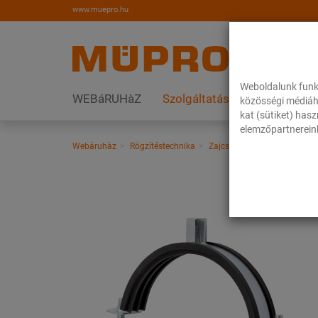
www.muepro.hu
Weboldalunk funk
WEBáRUHàZ
Szolgáltatások
Megoldás
közösségi médiáh
kat (sütiket) has
elemzőpartnereink
Webáruhàz
Rögzítéstechnika
Zajcsillapítás
Csőbilincsek