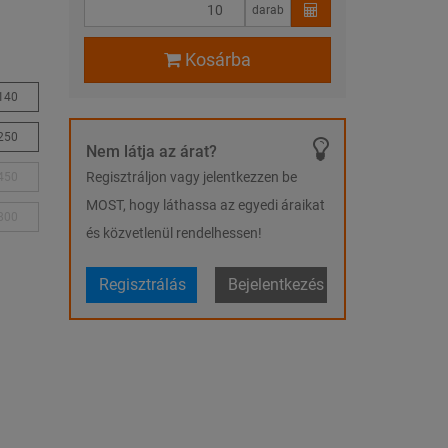
darab
Kosárba
140
250
Nem látja az árat?
Regisztráljon vagy jelentkezzen be
450
MOST, hogy láthassa az egyedi áraikat
800
és közvetlenül rendelhessen!
Regisztrálás
Bejelentkezés