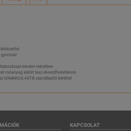
táblázattal
a gyorszár
tlakozással minden méretben
et műanyag alátét tesz elveszíthetetlenné.
ságú DÄMMGULAST® zajcsillapító betéttel
RMÁCIÓK
KAPCSOLAT