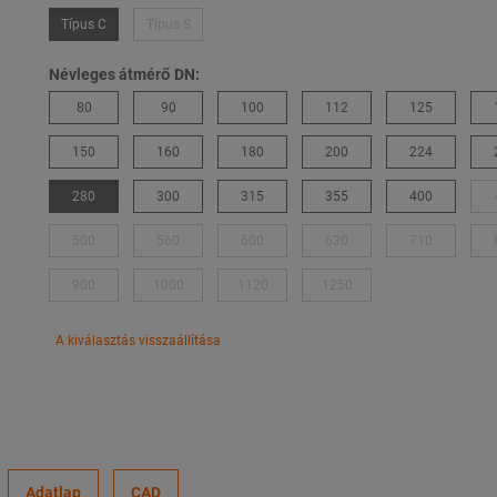
Típus C
Típus S
Névleges átmérő DN:
80
90
100
112
125
150
160
180
200
224
280
300
315
355
400
500
560
600
630
710
900
1000
1120
1250
A kiválasztás visszaállítása
Adatlap
CAD