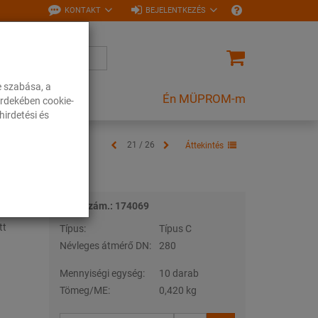
KONTAKT
BEJELENTKEZÉS
e szabása, a
Én MÜPROM-m
rdekében cookie-
irdetési és
21 / 26
Áttekintés
Tételszám.: 174069
tt
Típus:
Típus C
Névleges átmérő DN:
280
Mennyiségi egység:
10 darab
Tömeg/ME:
0,420 kg