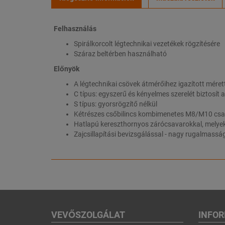
Felhasználás
Spirálkorcolt légtechnikai vezetékek rögzítésére
Száraz beltérben használható
Előnyök
A légtechnikai csövek átmérőihez igazított méret
C típus: egyszerű és kényelmes szerelét biztosít 
S típus: gyorsrögzítő nélkül
Kétrészes csőbilincs kombimenetes M8/M10 csa
Hatlapú kereszthornyos zárócsavarokkal, melyek
Zajcsillapítási bevizsgálással - nagy rugalmas
VEVŐSZOLGÁLAT
INFO