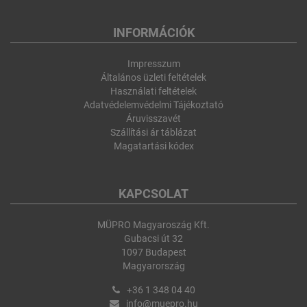
INFORMÁCIÓK
Impresszum
Általános üzleti feltételek
Használati feltételek
Adatvédelemvédelmi Tájékoztató
Áruvisszavét
Szállítási ár táblázat
Magatartási kódex
KAPCSOLAT
MÜPRO Magyaroszág Kft.
Gubacsi út 32
1097 Budapest
Magyarország
+36 1 348 04 40
info@muepro.hu