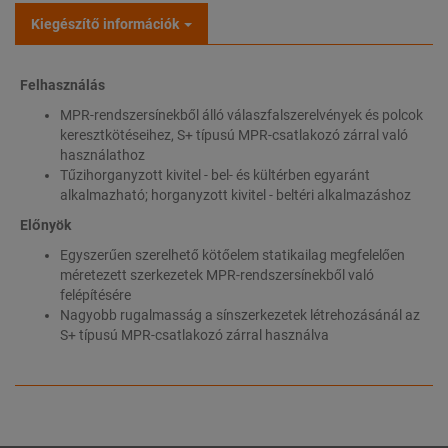
Kiegészítő információk
Felhasználás
MPR-rendszersínekből álló válaszfalszerelvények és polcok
keresztkötéseihez, S+ típusú MPR-csatlakozó zárral való
használathoz
Tűzihorganyzott kivitel - bel- és kültérben egyaránt
alkalmazható; horganyzott kivitel - beltéri alkalmazáshoz
Előnyök
Egyszerűen szerelhető kötőelem statikailag megfelelően
méretezett szerkezetek MPR-rendszersínekből való
felépítésére
Nagyobb rugalmasság a sínszerkezetek létrehozásánál az
S+ típusú MPR-csatlakozó zárral használva