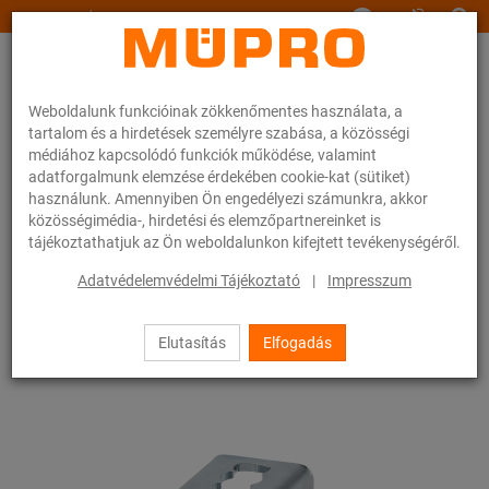
www.muepro.hu
Weboldalunk funkcióinak zökkenőmentes használata, a
tartalom és a hirdetések személyre szabása, a közösségi
médiához kapcsolódó funkciók működése, valamint
adatforgalmunk elemzése érdekében cookie-kat (sütiket)
használunk. Amennyiben Ön engedélyezi számunkra, akkor
Webáruhàz
Rögzítéstechnika
Szerelősínek
közösségimédia-, hirdetési és elemzőpartnereinket is
MPR-síntartó kengyel S+ típus
tájékoztathatjuk az Ön weboldalunkon kifejtett tevékenységéről.
75 / 133
Adatvédelemvédelmi Tájékoztató
|
Impresszum
Elutasítás
Elfogadás