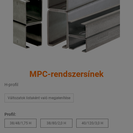
MPC-rendszersínek
H-profil
Változatok listaként való megjelenítése
Profil:
38/48/1,75 H
38/80/2,0 H
40/120/3,0 H