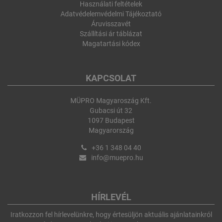
Használati feltételek
Adatvédelemvédelmi Tájékoztató
Áruvisszavét
Szállítási ár táblázat
Magatartási kódex
KAPCSOLAT
MÜPRO Magyaroszág Kft.
Gubacsi út 32
1097 Budapest
Magyarország
+36 1 348 04 40
info@muepro.hu
HÍRLEVÉL
Iratkozzon fel hírlevelünkre, hogy értesüljön aktuális ajánlatainkról