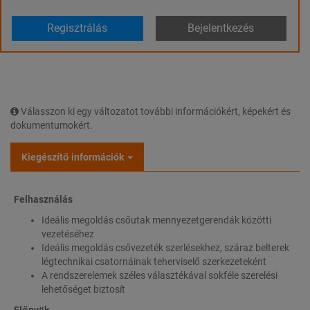
Regisztrálás
Bejelentkezés
Válasszon ki egy változatot további információkért, képekért és
dokumentumokért.
Kiegészítő információk
Felhasználás
Ideális megoldás csőutak mennyezetgerendák közötti
vezetéséhez
Ideális megoldás csővezeték szerlésekhez, száraz belterek
légtechnikai csatornáinak teherviselő szerkezeteként
A rendszerelemek széles választékával sokféle szerelési
lehetőséget biztosít
Előnyök