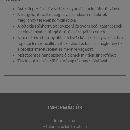
Csőkötegek és csővezetékek gyors és racionális rögzítése
A nagy hajlítószilárdság és a szerelési munkálatok
megkönnyítésének kombinációja
A kétoldali sínhornyok egyszerű és gyors beállítást tesznek
lehetővé minden függő és álló csőrögzítés esetén
Az oldalt és a horony oldalán lévő skálajelek egyszerűsítik a
rögzítőelemek beállítását szerelés közben, és megkönnyítik
a profilok méretvételét és méretre vágását
Méretpontos hangszigetelő elemek minden sínprofilhoz
Tiszta optikai kép MPC-zárósapkák használatával
INFORMÁCIÓK
Impresszum
Általános üzleti feltételek