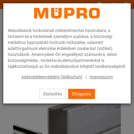
www.muepro.hu
Weboldalunk funkcióinak zökkenőmentes használata, a
tartalom és a hirdetések személyre szabása, a közösségi
médiához kapcsolódó funkciók működése, valamint
adatforgalmunk elemzése érdekében cookie-kat (sütiket)
használunk. Amennyiben Ön engedélyezi számunkra, akkor
Webáruhàz
Rögzítéstechnika
Szerelősínek
MPC-rendszersínek
közösségimédia-, hirdetési és elemzőpartnereinket is
tájékoztathatjuk az Ön weboldalunkon kifejtett tevékenységéről.
2 / 133
Adatvédelemvédelmi Tájékoztató
|
Impresszum
Elutasítás
Elfogadás