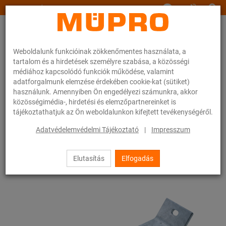
www.muepro.hu
Weboldalunk funkcióinak zökkenőmentes használata, a
tartalom és a hirdetések személyre szabása, a közösségi
médiához kapcsolódó funkciók működése, valamint
adatforgalmunk elemzése érdekében cookie-kat (sütiket)
használunk. Amennyiben Ön engedélyezi számunkra, akkor
Webáruhàz
Rögzítéstechnika
Nehéz csőrögzítés
közösségimédia-, hirdetési és elemzőpartnereinket is
MPT-szerelősínek nehéz csőrögzítéshez
MPT-erosítotámasz
tájékoztathatjuk az Ön weboldalunkon kifejtett tevékenységéről.
6 / 35
Adatvédelemvédelmi Tájékoztató
|
Impresszum
Elutasítás
Elfogadás