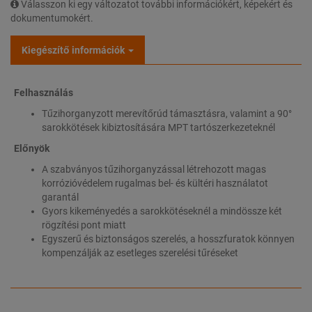
Válasszon ki egy változatot további információkért, képekért és
dokumentumokért.
Kiegészítő információk
Felhasználás
Tűzihorganyzott merevítőrúd támasztásra, valamint a 90°
sarokkötések kibiztosítására MPT tartószerkezeteknél
Előnyök
A szabványos tűzihorganyzással létrehozott magas
korrózióvédelem rugalmas bel- és kültéri használatot
garantál
Gyors kikeményedés a sarokkötéseknél a mindössze két
rögzítési pont miatt
Egyszerű és biztonságos szerelés, a hosszfuratok könnyen
kompenzálják az esetleges szerelési tűréseket