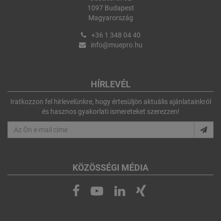
1097 Budapest
Magyarország
+36 1 348 04 40
info@muepro.hu
HÍRLEVÉL
Iratkozzon fel hírlevelünkre, hogy értesüljön aktuális ajánlatainkról
és hasznos gyakorlati ismereteket szerezzen!
KÖZÖSSÉGI MÉDIA