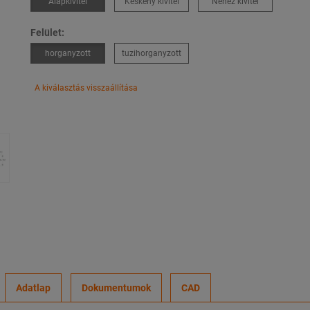
Alapkivitel
Keskeny kivitel
Nehéz kivitel
Felület:
horganyzott
tuzihorganyzott
A kiválasztás visszaállítása
Adatlap
Dokumentumok
CAD