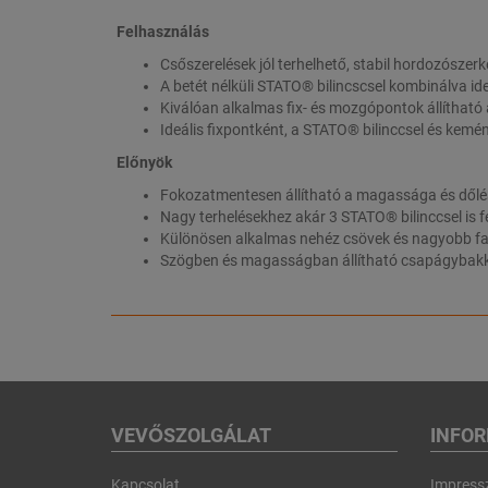
Felhasználás
Csőszerelések jól terhelhető, stabil hordozószer
A betét nélküli STATO® bilincscsel kombinálva ide
Kiválóan alkalmas fix- és mozgópontok állítható
Ideális fixpontként, a STATO® bilinccsel és kemé
Előnyök
Fokozatmentesen állítható a magassága és dőlé
Nagy terhelésekhez akár 3 STATO® bilinccsel is f
Különösen alkalmas nehéz csövek és nagyobb fa
Szögben és magasságban állítható csapágybakk
VEVŐSZOLGÁLAT
INFO
Kapcsolat
Impres