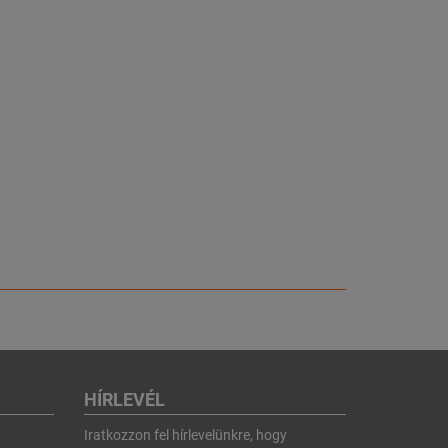
HÍRLEVÉL
Iratkozzon fel hírlevelünkre, hogy