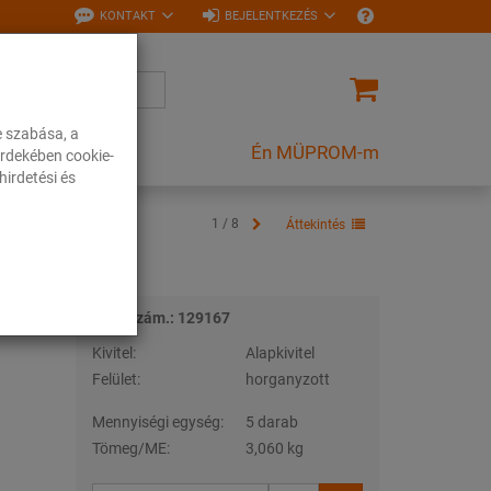
KONTAKT
BEJELENTKEZÉS
e szabása, a
Én MÜPROM-m
rdekében cookie-
irdetési és
1 / 8
Áttekintés
Tételszám.: 129167
Kivitel:
Alapkivitel
Felület:
horganyzott
Mennyiségi egység:
5 darab
Tömeg/ME:
3,060 kg