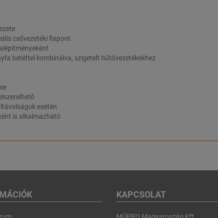
kezete
ális csővezetéki fixpont
 alépítményeként
nyfa betéttel kombinálva, szigetelt hűtővezetékekhez
se
elszerelhető
ltávolságok esetén
ént is alkalmazható
RMÁCIÓK
KAPCSOLAT
szum
MÜPRO Magyaroszág Kft.