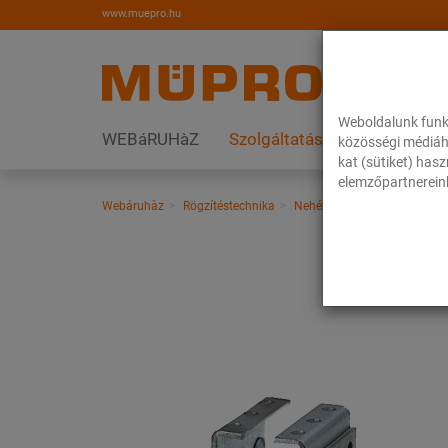
www.muepro.hu
Weboldalunk funk
WEBáRUHàZ
Szolgáltatások
Megoldás
közösségi médiáh
kat (sütiket) has
elemzőpartnereink
Webáruhàz
Rögzítéstechnika
Nehéz csőrögzítés
Fix és