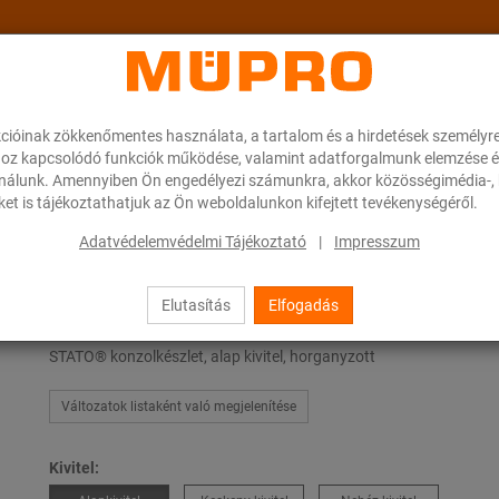
cióinak zökkenőmentes használata, a tartalom és a hirdetések személyr
ok
A MÜPRO-ról
Karrier
Downloads
oz kapcsolódó funkciók működése, valamint adatforgalmunk elemzése é
ználunk. Amennyiben Ön engedélyezi számunkra, akkor közösségimédia-, h
et is tájékoztathatjuk az Ön weboldalunkon kifejtett tevékenységéről.
 elmozduló megfogások nehéz csőrögzítéshez
STATO® konzolkészletek
Adatvédelemvédelmi Tájékoztató
|
Impresszum
Elutasítás
Elfogadás
STATO® konzolkészletek
STATO® konzolkészlet, alap kivitel, horganyzott
Változatok listaként való megjelenítése
Kivitel: