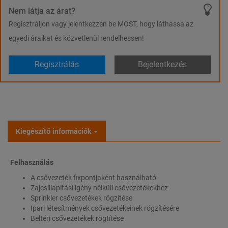
Nem látja az árat?
Regisztráljon vagy jelentkezzen be MOST, hogy láthassa az
egyedi áraikat és közvetlenül rendelhessen!
Regisztrálás
Bejelentkezés
Kiegészítő információk
Felhasználás
A csővezeték fixpontjaként használható
Zajcsillapítási igény nélküli csővezetékekhez
Sprinkler csővezetékek rögzítése
Ipari létesítmények csővezetékeinek rögzítésére
Beltéri csővezetékek rögtítése