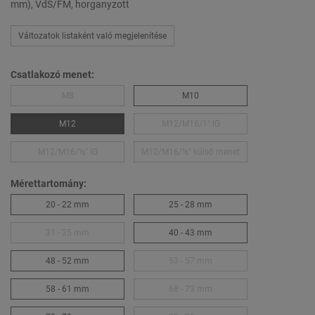
mm), VdS/FM, horganyzott
Változatok listaként való megjelenítése
Csatlakozó menet:
M8
M10
M12
M12/M16/1″ IG
M12/M16/½″ IG
M12/M16/½″ külső menet
Mérettartomány:
20 - 22 mm
25 - 28 mm
31 - 35 mm
40 - 43 mm
48 - 52 mm
53 - 57 mm
58 - 61 mm
68 - 73 mm