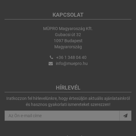
KAPCSOLAT
MÜPRO Magyaroszág Kft.
Gubacsi út 32
1097 Budapest
Magyarország
+36 1 348 04 40
info@muepro.hu
HÍRLEVÉL
Iratkozzon fel hírlevelünkre, hogy értesüljön aktuális ajánlatainkról
és hasznos gyakorlati ismereteket szerezzen!