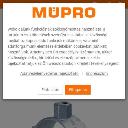
www.muepro.hu
Weboldalunk funkcióinak zökkenőmentes használata, a
tartalom és a hirdetések személyre szabása, a közösségi
médiához kapcsolódó funkciók működése, valamint
adatforgalmunk elemzése érdekében cookie-kat (sütiket)
használunk. Amennyiben Ön engedélyezi számunkra, akkor
Webáruhàz
Rögzítéstechnika
Nehéz csőrögzítés
közösségimédia-, hirdetési és elemzőpartnereinket is
Csőbilincsek és tartozékok nehéz csőrögzítéshez
tájékoztathatjuk az Ön weboldalunkon kifejtett tevékenységéről.
Csavaros csőbilincsek, nehéz kivitel
Adatvédelemvédelmi Tájékoztató
|
Impresszum
3 / 13
Elutasítás
Elfogadás