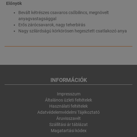
Előnyök
Bevált kétrészes csavaros csőbilincs, megnövelt
anyagvastagsággal
Erős zárócsavarok, nagy teherbírás
Nagy szilárdságú körkörösen hegesztett csatlakozó anya
INFORMÁCIÓK
Impresszum
Általános üzleti feltételek
Használati feltételek
Adatvédelemvédelmi Tájékoztató
Áruvisszavét
Szállítási ár táblázat
Magatartási kódex