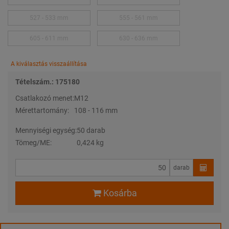
527 - 533 mm
555 - 561 mm
605 - 611 mm
630 - 636 mm
A kiválasztás visszaállítása
Tételszám.: 175180
Csatlakozó menet:
M12
Mérettartomány:
108 - 116 mm
Mennyiségi egység:
50 darab
Tömeg/ME:
0,424 kg
darab
Kosárba