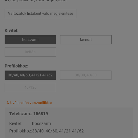
Változatok listaként való megjelenítése
Kivitel:
hosszanti
kereszt
kettős
Profilokhoz:
38/40, 40/60, 41/21-41/62
38/80, 40/80
40/120
A kiválasztás visszaállítása
Tételszám.: 156819
Kivitel:
hosszanti
Profilokhoz:
38/40, 40/60, 41/21-41/62