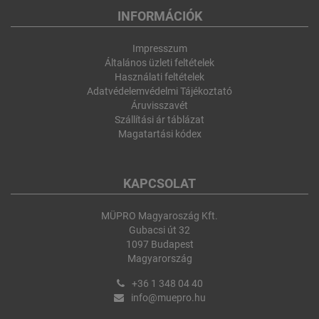
INFORMÁCIÓK
Impresszum
Általános üzleti feltételek
Használati feltételek
Adatvédelemvédelmi Tájékoztató
Áruvisszavét
Szállítási ár táblázat
Magatartási kódex
KAPCSOLAT
MÜPRO Magyaroszág Kft.
Gubacsi út 32
1097 Budapest
Magyarország
+36 1 348 04 40
info@muepro.hu