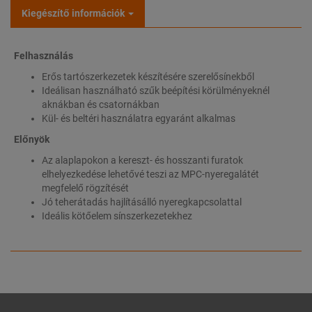
Kiegészítő információk
Felhasználás
Erős tartószerkezetek készítésére szerelősínekből
Ideálisan használható szűk beépítési körülményeknél
aknákban és csatornákban
Kül- és beltéri használatra egyaránt alkalmas
Előnyök
Az alaplapokon a kereszt- és hosszanti furatok
elhelyezkedése lehetővé teszi az MPC-nyeregalátét
megfelelő rögzítését
Jó teherátadás hajlításálló nyeregkapcsolattal
Ideális kötőelem sínszerkezetekhez