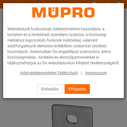
www.muepro.hu
Weboldalunk funkcióinak zökkenőmentes használata, a
tartalom és a hirdetések személyre szabása, a közösségi
médiához kapcsolódó funkciók működése, valamint
adatforgalmunk elemzése érdekében cookie-kat (sütiket)
használunk. Amennyiben Ön engedélyezi számunkra, akkor
Webáruhàz
Rögzítéstechnika
Légtechnika
közösségimédia-, hirdetési és elemzőpartnereinket is
Szerelősínek szellőzőcsövek rögzítéséhez
tájékoztathatjuk az Ön weboldalunkon kifejtett tevékenységéről.
MPC-rendszersínek (kis és közepes terheléshez)
MPC-nyeregalakú rögzítő
Adatvédelemvédelmi Tájékoztató
|
Impresszum
28 / 63
Elutasítás
Elfogadás