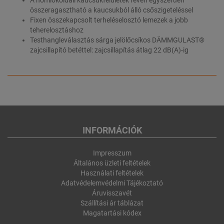
összeragasztható a kaucsukból álló csőszigeteléssel
Fixen összekapcsolt terheléselosztó lemezek a jobb
teherelosztáshoz
Testhangleválasztás sárga jelölőcsíkos DÄMMGULAST®
zajcsillapító betéttel: zajcsillapítás átlag 22 dB(A)-ig
INFORMÁCIÓK
Impresszum
Általános üzleti feltételek
Használati feltételek
Adatvédelemvédelmi Tájékoztató
Áruvisszavét
Szállítási ár táblázat
Magatartási kódex