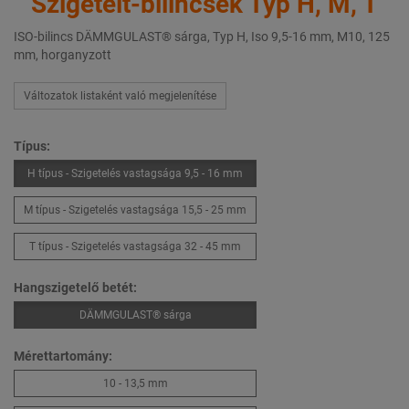
Szigetelt-bilincsek Typ H, M, T
ISO-bilincs DÄMMGULAST® sárga, Typ H, Iso 9,5-16 mm, M10, 125
mm, horganyzott
Változatok listaként való megjelenítése
Típus:
H típus - Szigetelés vastagsága 9,5 - 16 mm
M típus - Szigetelés vastagsága 15,5 - 25 mm
T típus - Szigetelés vastagsága 32 - 45 mm
Hangszigetelő betét:
DÄMMGULAST® sárga
Mérettartomány:
10 - 13,5 mm