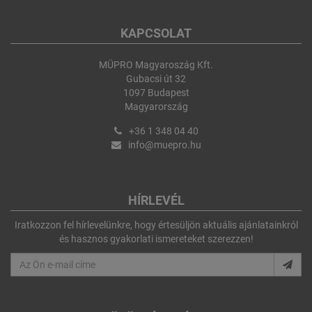
KAPCSOLAT
MÜPRO Magyaroszág Kft.
Gubacsi út 32
1097 Budapest
Magyarország
+36 1 348 04 40
info@muepro.hu
HÍRLEVÉL
Iratkozzon fel hírlevelünkre, hogy értesüljön aktuális ajánlatainkról
és hasznos gyakorlati ismereteket szerezzen!