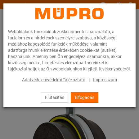
www.muepro.hu
Weboldalunk funkcióinak zökkenőmentes használata, a
tartalom és a hirdetések személyre szabása, a közösségi
médiához kapcsolódó funkciók működése, valamint
adatforgalmunk elemzése érdekében cookie-kat (sütiket)
használunk. Amennyiben Ön engedélyezi számunkra, akkor
Webáruhàz
Rögzítéstechnika
Csőbilincsek
közösségimédia-, hirdetési és elemzőpartnereinket is
Szigetelt-bilincsek Typ H, M, T
tájékoztathatjuk az Ön weboldalunkon kifejtett tevékenységéről.
34 / 54
Adatvédelemvédelmi Tájékoztató
|
Impresszum
Elutasítás
Elfogadás