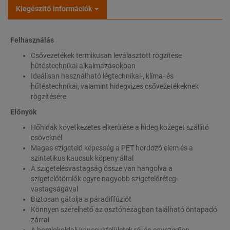
Kiegészítő információk
Felhasználás
Csővezetékek termikusan leválasztott rögzítése
hűtéstechnikai alkalmazásokban
Ideálisan használható légtechnikai-, klíma- és
hűtéstechnikai, valamint hidegvizes csővezetékeknek
rögzítésére
Előnyök
Hőhidak következetes elkerülése a hideg közeget szállító
csöveknél
Magas szigetelő képesség a PET hordozó elem és a
szintetikus kaucsuk köpeny által
A szigetelésvastagság össze van hangolva a
szigetelőtömlők egyre nagyobb szigetelőréteg-
vastagságával
Biztosan gátolja a páradiffúziót
Könnyen szerelhető az osztóhézagban található öntapadó
zárral
A homlokoldali kaucsukfelületek révén egyszerűen