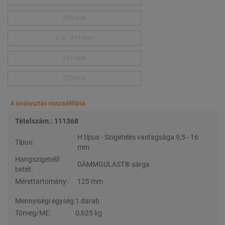
200 mm
216 - 219 mm
267 mm
273 mm
A kiválasztás visszaállítása
Tételszám.: 111368
H típus - Szigetelés vastagsága 9,5 - 16
Típus:
mm
Hangszigetelő
DÄMMGULAST® sárga
betét:
Mérettartomány:
125 mm
Mennyiségi egység:
1 darab
Tömeg/ME:
0,625 kg