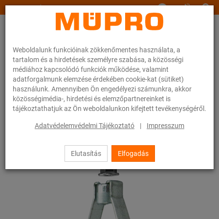
www.muepro.hu
Weboldalunk funkcióinak zökkenőmentes használata, a
tartalom és a hirdetések személyre szabása, a közösségi
médiához kapcsolódó funkciók működése, valamint
adatforgalmunk elemzése érdekében cookie-kat (sütiket)
használunk. Amennyiben Ön engedélyezi számunkra, akkor
Webáruhàz
Rögzítéstechnika
Csőbilincsek
közösségimédia-, hirdetési és elemzőpartnereinket is
Sprinkler bilincsek Typ EHS
tájékoztathatjuk az Ön weboldalunkon kifejtett tevékenységéről.
39 / 54
Adatvédelemvédelmi Tájékoztató
|
Impresszum
Elutasítás
Elfogadás