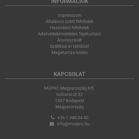
INFORMÁCIÓK
Impresszum
Általános üzleti feltételek
Használati feltételek
Adatvédelemvédelmi Tájékoztató
Áruvisszavét
Szállítási ár táblázat
Magatartási kódex
KAPCSOLAT
MÜPRO Magyaroszág Kft.
Gubacsi út 32
1097 Budapest
Magyarország
+36 1 348 04 40
info@muepro.hu