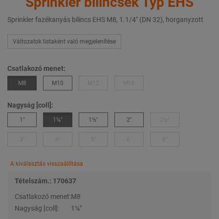
Sprinkler bilincsek Typ EHS
Sprinkler fazékanyás bilincs EHS M8, 1.1/4" (DN 32), horganyzott
Változatok listaként való megjelenítése
Csatlakozó menet:
M8
M10
M12
M16
Nagyság [coll]:
1"
1¼"
1½"
2"
2½"
3"
4"
5"
6"
8"
A kiválasztás visszaállítása
Tételszám.: 170637
Csatlakozó menet:
M8
Nagyság [coll]:
1¼"