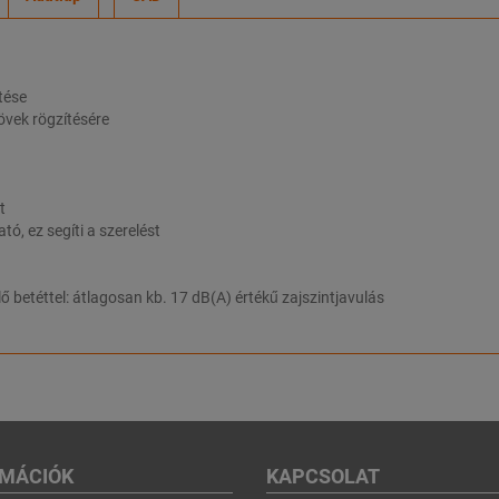
tése
övek rögzítésére
t
ó, ez segíti a szerelést
téttel: átlagosan kb. 17 dB(A) értékű zajszintjavulás
RMÁCIÓK
KAPCSOLAT