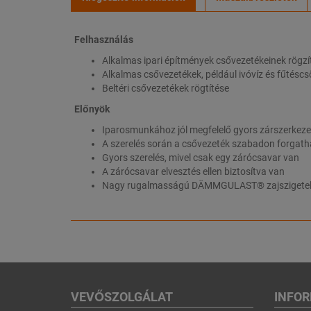
Felhasználás
Alkalmas ipari építmények csővezetékeinek rögzí
Alkalmas csővezetékek, például ivóvíz és fűtéscs
Beltéri csővezetékek rögtítése
Előnyök
Iparosmunkához jól megfelelő gyors zárszerkeze
A szerelés során a csővezeték szabadon forgathat
Gyors szerelés, mivel csak egy zárócsavar van
A zárócsavar elvesztés ellen biztosítva van
Nagy rugalmasságú DÄMMGULAST® zajszigetelő be
VEVŐSZOLGÁLAT
INFO