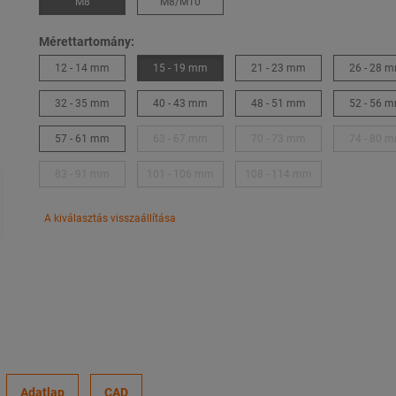
M8
M8/M10
Mérettartomány:
12 - 14 mm
15 - 19 mm
21 - 23 mm
26 - 28 
32 - 35 mm
40 - 43 mm
48 - 51 mm
52 - 56 
57 - 61 mm
63 - 67 mm
70 - 73 mm
74 - 80 
83 - 91 mm
101 - 106 mm
108 - 114 mm
A kiválasztás visszaállítása
Adatlap
CAD