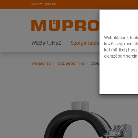
www.muepro.hu
Weboldalunk funk
WEBáRUHàZ
Szolgáltatások
Megoldás
közösségi médiáh
kat (sütiket) has
elemzőpartnereink
Webáruhàz
Rögzítéstechnika
Csőbilincsek
OPTIMAL Ju