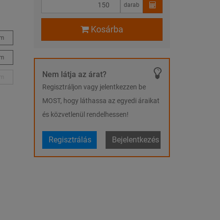
darab
Kosárba
mm
mm
Nem látja az árat?
mm
Regisztráljon vagy jelentkezzen be
MOST, hogy láthassa az egyedi áraikat
és közvetlenül rendelhessen!
Regisztrálás
Bejelentkezés