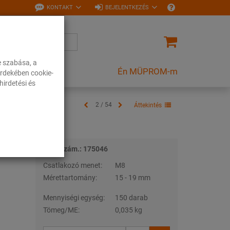
KONTAKT
BEJELENTKEZÉS
e szabása, a
Én MÜPROM-m
rdekében cookie-
irdetési és
2 / 54
Áttekintés
Tételszám.: 175046
Csatlakozó menet:
M8
Mérettartomány:
15 - 19 mm
Mennyiségi egység:
150 darab
Tömeg/ME:
0,035 kg