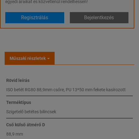
egyedi áraikat és közvetlenül rendelhessen!
Regisztrálás
Bejelentkezés
Műszaki részletek
Rövid leírás
ISO betét RG80 88,9mm csőre, PU 13*50 mm fekete kasírozott
Terméktípus
Szigetelő betétes bilincsek
Cső külső átmérő D
88,9 mm