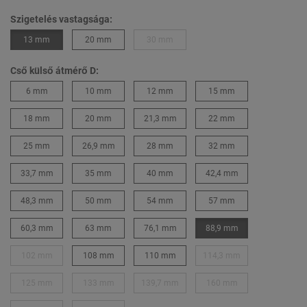
Szigetelés vastagsága:
13 mm
20 mm
30 mm
Cső külső átmérő D:
6 mm
10 mm
12 mm
15 mm
18 mm
20 mm
21,3 mm
22 mm
25 mm
26,9 mm
28 mm
32 mm
33,7 mm
35 mm
40 mm
42,4 mm
48,3 mm
50 mm
54 mm
57 mm
60,3 mm
63 mm
76,1 mm
88,9 mm
102 mm
108 mm
110 mm
114,3 mm
125 mm
133 mm
139,7 mm
160 mm