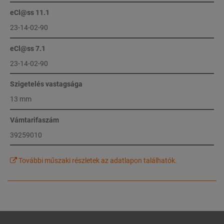
eCl@ss 11.1
23-14-02-90
eCl@ss 7.1
23-14-02-90
Szigetelés vastagsága
13 mm
Vámtarifaszám
39259010
További műszaki részletek az adatlapon találhatók.