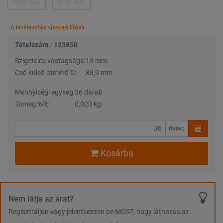
168,3 mm
219,1 mm
A kiválasztás visszaállítása
Tételszám.: 123850
Szigetelés vastagsága:
13 mm
Cső külső átmérő D:
88,9 mm
Mennyiségi egység:
36 darab
Tömeg/ME:
0,020 kg
darab
Kosárba
Nem látja az árat?
Regisztráljon vagy jelentkezzen be MOST, hogy láthassa az