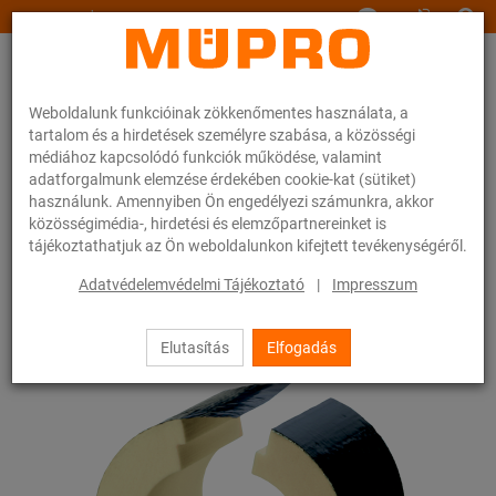
www.muepro.hu
Weboldalunk funkcióinak zökkenőmentes használata, a
tartalom és a hirdetések személyre szabása, a közösségi
médiához kapcsolódó funkciók működése, valamint
adatforgalmunk elemzése érdekében cookie-kat (sütiket)
használunk. Amennyiben Ön engedélyezi számunkra, akkor
Webáruhàz
Rögzítéstechnika
Csőbilincsek
ISO betét RG 80
közösségimédia-, hirdetési és elemzőpartnereinket is
tájékoztathatjuk az Ön weboldalunkon kifejtett tevékenységéről.
32 / 54
Adatvédelemvédelmi Tájékoztató
|
Impresszum
Elutasítás
Elfogadás