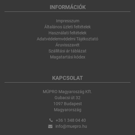
INFORMÁCIÓK
Impresszum
Általános üzleti feltételek
Használati feltételek
Adatvédelemvédelmi Tájékoztató
Áruvisszavét
Szállítási ár táblázat
Magatartási kódex
KAPCSOLAT
MÜPRO Magyaroszág Kft.
Gubacsi út 32
1097 Budapest
Magyarország
+36 1 348 04 40
info@muepro.hu