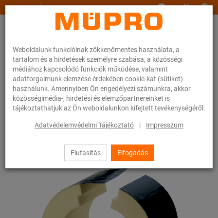
www.muepro.hu
Weboldalunk funkcióinak zökkenőmentes használata, a
tartalom és a hirdetések személyre szabása, a közösségi
médiához kapcsolódó funkciók működése, valamint
adatforgalmunk elemzése érdekében cookie-kat (sütiket)
használunk. Amennyiben Ön engedélyezi számunkra, akkor
Webáruhàz
Rögzítéstechnika
Csőbilincsek
ISO betét RG 80
közösségimédia-, hirdetési és elemzőpartnereinket is
tájékoztathatjuk az Ön weboldalunkon kifejtett tevékenységéről.
32 / 54
Adatvédelemvédelmi Tájékoztató
|
Impresszum
Elutasítás
Elfogadás