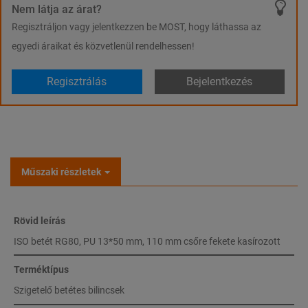
Nem látja az árat?
Regisztráljon vagy jelentkezzen be MOST, hogy láthassa az
egyedi áraikat és közvetlenül rendelhessen!
Regisztrálás
Bejelentkezés
Műszaki részletek
Rövid leírás
ISO betét RG80, PU 13*50 mm, 110 mm csőre fekete kasírozott
Terméktípus
Szigetelő betétes bilincsek