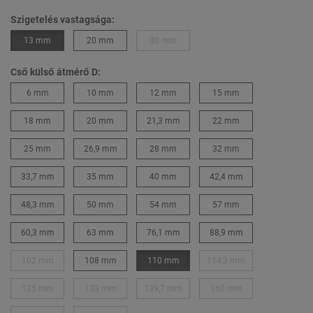
Szigetelés vastagsága:
13 mm
20 mm
30 mm
Cső külső átmérő D:
6 mm
10 mm
12 mm
15 mm
18 mm
20 mm
21,3 mm
22 mm
25 mm
26,9 mm
28 mm
32 mm
33,7 mm
35 mm
40 mm
42,4 mm
48,3 mm
50 mm
54 mm
57 mm
60,3 mm
63 mm
76,1 mm
88,9 mm
102 mm
108 mm
110 mm
114,3 mm
125 mm
133 mm
139,7 mm
160 mm