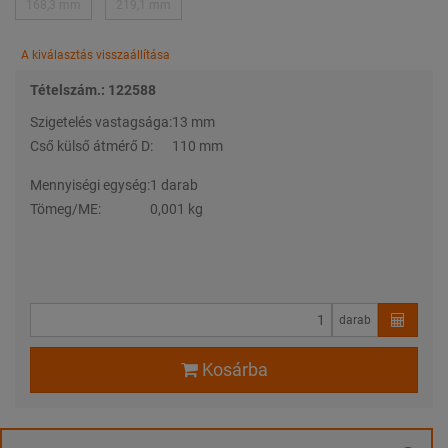
168,3 mm
219,1 mm
A kiválasztás visszaállítása
Tételszám.: 122588
Szigetelés vastagsága:
13 mm
Cső külső átmérő D:
110 mm
Mennyiségi egység:
1 darab
Tömeg/ME:
0,001 kg
darab
Kosárba