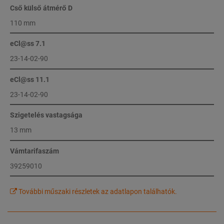
Cső külső átmérő D
110 mm
eCl@ss 7.1
23-14-02-90
eCl@ss 11.1
23-14-02-90
Szigetelés vastagsága
13 mm
Vámtarifaszám
39259010
További műszaki részletek az adatlapon találhatók.