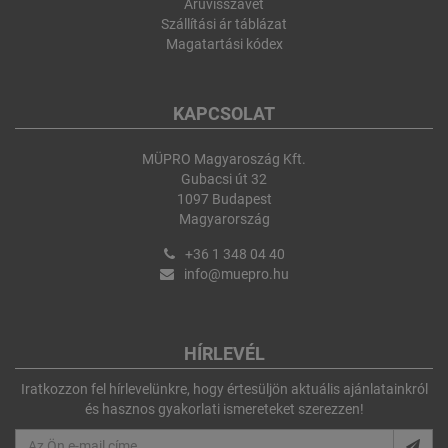
Áruvisszavét
Szállítási ár táblázat
Magatartási kódex
KAPCSOLAT
MÜPRO Magyaroszág Kft.
Gubacsi út 32
1097 Budapest
Magyarország
+36 1 348 04 40
info@muepro.hu
HÍRLEVÉL
Iratkozzon fel hírlevelünkre, hogy értesüljön aktuális ajánlatainkról
és hasznos gyakorlati ismereteket szerezzen!