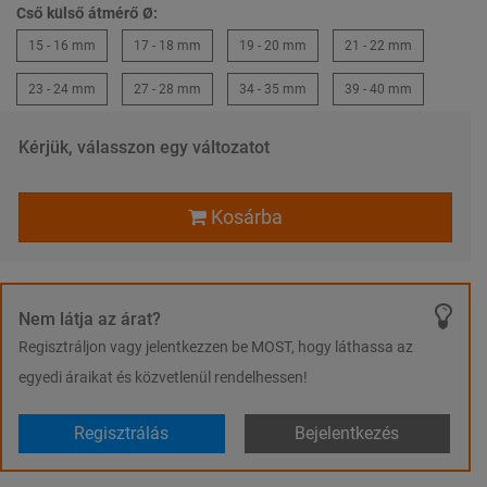
Cső külső átmérő Ø:
15 - 16 mm
17 - 18 mm
19 - 20 mm
21 - 22 mm
23 - 24 mm
27 - 28 mm
34 - 35 mm
39 - 40 mm
Kérjük, válasszon egy változatot
Kosárba
Nem látja az árat?
Regisztráljon vagy jelentkezzen be MOST, hogy láthassa az
egyedi áraikat és közvetlenül rendelhessen!
Regisztrálás
Bejelentkezés