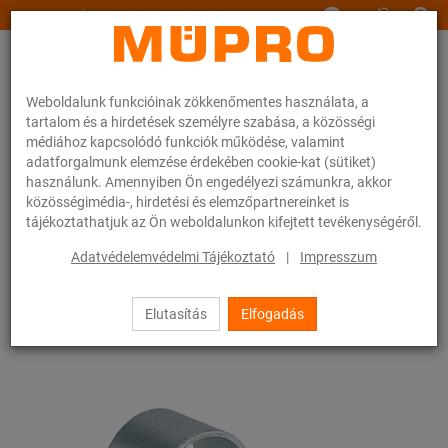
www.muepro.hu
Weboldalunk funkcióinak zökkenőmentes használata, a
tartalom és a hirdetések személyre szabása, a közösségi
médiához kapcsolódó funkciók működése, valamint
adatforgalmunk elemzése érdekében cookie-kat (sütiket)
használunk. Amennyiben Ön engedélyezi számunkra, akkor
Webáruhàz
Rögzítéstechnika
Csőbilincsek
Csőkapcsok
közösségimédia-, hirdetési és elemzőpartnereinket is
tájékoztathatjuk az Ön weboldalunkon kifejtett tevékenységéről.
52 / 54
Adatvédelemvédelmi Tájékoztató
|
Impresszum
Elutasítás
Elfogadás