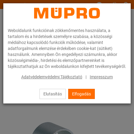
www.muepro.hu
Weboldalunk funkcióinak zökkenőmentes használata, a
tartalom és a hirdetések személyre szabása, a közösségi
médiához kapcsolódó funkciók működése, valamint
adatforgalmunk elemzése érdekében cookie-kat (sütiket)
használunk. Amennyiben Ön engedélyezi számunkra, akkor
Webáruhàz
Rögzítéstechnika
Csőbilincsek
Csőkapcsok
közösségimédia-, hirdetési és elemzőpartnereinket is
tájékoztathatjuk az Ön weboldalunkon kifejtett tevékenységéről.
52 / 54
Adatvédelemvédelmi Tájékoztató
|
Impresszum
Elutasítás
Elfogadás