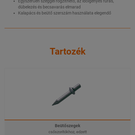
Egyszerűen szeggel rögzíthető, az időigényes fúrás,
dübelezés és becsavarás elmarad
Kalapács és beütő szerszám használata elegendő
Tartozék
Beütőszegek
csőszorítókhoz, edzett