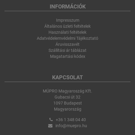
INFORMÁCIÓK
Impresszum
Általános üzleti feltételek
Használati feltételek
Adatvédelemvédelmi Tájékoztató
Áruvisszavét
Szállítási ár táblázat
Magatartási kódex
KAPCSOLAT
MÜPRO Magyaroszág Kft.
Gubacsi út 32
1097 Budapest
Magyarország
+36 1 348 04 40
info@muepro.hu