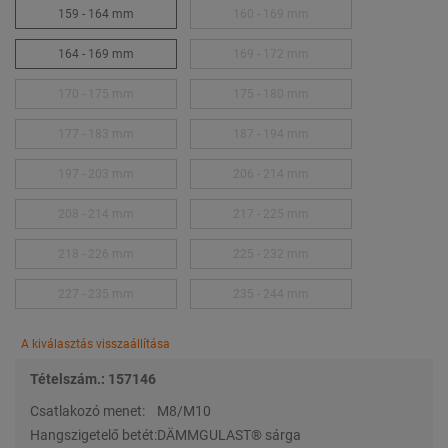
159 - 164 mm
160 - 169 mm
164 - 169 mm
169 - 172 mm
170 - 175 mm
175 - 180 mm
177 - 183 mm
187 - 194 mm
197 - 203 mm
206 - 214 mm
208 - 214 mm
217 - 225 mm
218 - 226 mm
225 - 232 mm
227 - 235 mm
235 - 244 mm
A kiválasztás visszaállítása
Tételszám.: 157146
Csatlakozó menet:
M8/M10
Hangszigetelő betét:
DÄMMGULAST® sárga