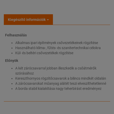
Kiegészítő információk
Felhasználás
Alkalmas ipari építmények csővezetékeinek rögzítése
Használható klíma-, fűtés- és szanitertechnikai célokra
Kül- és beltéri csővezetékek rögzítése
Előnyök
A két zárócsavarral jobban illeszkedik a csőátmérők
szórásához
Kereszthornyos rögzítőcsavarok a bilincs mindkét oldalán
A zárócsavarokat műanyag alátét teszi elveszíthetetlenné
A borda stabil kialakítása nagy teherbírást eredményez