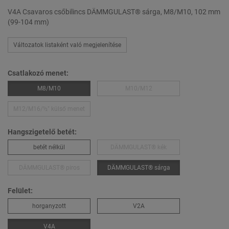
V4A Csavaros csőbilincs DÄMMGULAST® sárga, M8/M10, 102 mm
(99-104 mm)
Változatok listaként való megjelenítése
Csatlakozó menet:
M8/M10
M10/M12
M12/M16/½″ külső menet
Hangszigetelő betét:
betét nélkül
DÄMMGULAST® kék
DÄMMGULAST® piros
DÄMMGULAST® sárga
Felület:
horganyzott
V2A
V4A