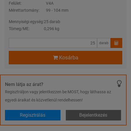
Felület:
V4A
Mérettartomány:
99 - 104 mm
Mennyiségi egység:
25 darab
Tömeg/ME:
0,296 kg
darab
Kosárba
Nem látja az árat?
Regisztráljon vagy jelentkezzen be MOST, hogy láthassa az
egyedi áraikat és közvetlenül rendelhessen!
Regisztrálás
Bejelentkezés