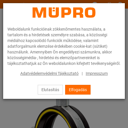
www.muepro.hu
Weboldalunk funkcióinak zökkenőmentes használata, a
tartalom és a hirdetések személyre szabása, a közösségi
médiához kapcsolódó funkciók működése, valamint
adatforgalmunk elemzése érdekében cookie-kat (sütiket)
használunk. Amennyiben Ön engedélyezi számunkra, akkor
Webáruhàz
Rögzítéstechnika
Csőbilincsek
Csavaros csőbilincsek
közösségimédia-, hirdetési és elemzőpartnereinket is
tájékoztathatjuk az Ön weboldalunkon kifejtett tevékenységéről.
14 / 54
Adatvédelemvédelmi Tájékoztató
|
Impresszum
Elutasítás
Elfogadás