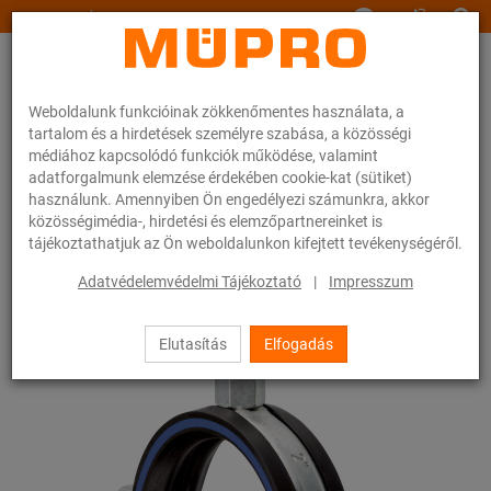
www.muepro.hu
Weboldalunk funkcióinak zökkenőmentes használata, a
tartalom és a hirdetések személyre szabása, a közösségi
médiához kapcsolódó funkciók működése, valamint
adatforgalmunk elemzése érdekében cookie-kat (sütiket)
használunk. Amennyiben Ön engedélyezi számunkra, akkor
Webáruhàz
Rögzítéstechnika
Csőbilincsek
Csavaros csőbilincsek
közösségimédia-, hirdetési és elemzőpartnereinket is
tájékoztathatjuk az Ön weboldalunkon kifejtett tevékenységéről.
14 / 54
Adatvédelemvédelmi Tájékoztató
|
Impresszum
Elutasítás
Elfogadás