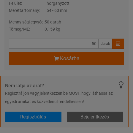
Felület:
horganyzott
Mérettartomány:
54 - 60 mm
Mennyiségi egység:
50 darab
Tömeg/ME:
0,159 kg
darab
Kosárba
Nem látja az árat?
Regisztráljon vagy jelentkezzen be MOST, hogy láthassa az
egyedi áraikat és közvetlenül rendelhessen!
Regisztrálás
Bejelentkezés