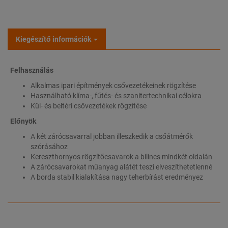
Kiegészítő információk
Felhasználás
Alkalmas ipari építmények csővezetékeinek rögzítése
Használható klíma-, fűtés- és szanitertechnikai célokra
Kül- és beltéri csővezetékek rögzítése
Előnyök
A két zárócsavarral jobban illeszkedik a csőátmérők
szórásához
Kereszthornyos rögzítőcsavarok a bilincs mindkét oldalán
A zárócsavarokat műanyag alátét teszi elveszíthetetlenné
A borda stabil kialakítása nagy teherbírást eredményez