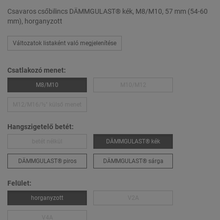
Csavaros csőbilincs DÄMMGULAST® kék, M8/M10, 57 mm (54-60
mm), horganyzott
Változatok listaként való megjelenítése
Csatlakozó menet:
M8/M10
M10/M12
M12/M16/½″ külső menet
Hangszigetelő betét:
betét nélkül
DÄMMGULAST® kék
DÄMMGULAST® piros
DÄMMGULAST® sárga
Felület:
horganyzott
V2A
V4A