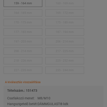
159 - 164 mm
160 - 169 mm
164 - 169 mm
169 - 172 mm
170 - 175 mm
175 - 180 mm
177 - 183 mm
187 - 194 mm
197 - 203 mm
206 - 214 mm
208 - 214 mm
217 - 225 mm
218 - 226 mm
225 - 232 mm
227 - 235 mm
235 - 244 mm
A kiválasztás visszaállítása
Tételszám.: 151473
Csatlakozó menet:
M8/M10
Hangszigetelő betét:
DÄMMGULAST® kék