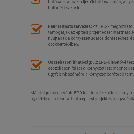
hatásáról annak teljes életciklusa során, a ny
hulladéklerakásig.
Fenntartható tervezés:
Az EPD-k megbízható 
támogatják az építési projektek fenntartható t
nyújtanak a környezettudatos döntésekhez, és
csökkentésében.
Összehasonlíthatóság:
Az EPD-k lehetővé tes
összehasonlítását a környezeti szempontok s
ügyfeleink számára a környezetbarátabb termé
Már dolgozunk további EPD-ken termékeinkhez, hogy fo
ügyfeleinket a fenntartható építési projektek megvalósí