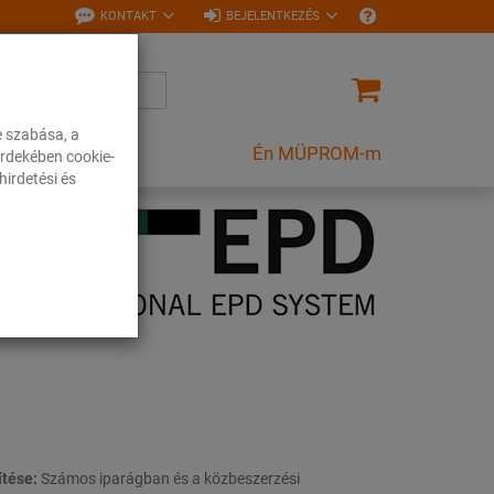
KONTAKT
BEJELENTKEZÉS
e szabása, a
Én MÜPROM-m
rdekében cookie-
irdetési és
ítése:
Számos iparágban és a közbeszerzési