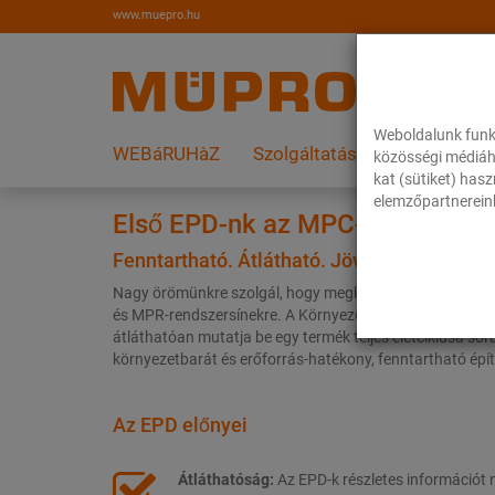
www.muepro.hu
Weboldalunk funk
WEBáRUHàZ
Szolgáltatások
Megoldás
közösségi médiáh
kat (sütiket) has
elemzőpartnereink
Első EPD-nk az MPC- és MPR-re
Fenntartható. Átlátható. Jövőorientált.
Nagy örömünkre szolgál, hogy megkaptuk az első körny
és MPR-rendszersínekre. A Környezetvédelmi Terméknyi
átláthatóan mutatja be egy termék teljes életciklusa sor
környezetbarát és erőforrás-hatékony, fenntartható épít
Az EPD előnyei
Átláthatóság:
Az EPD-k részletes információt 