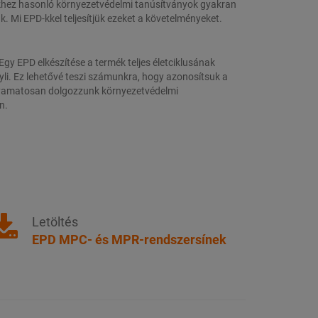
hez hasonló környezetvédelmi tanúsítványok gyakran
k. Mi EPD-kkel teljesítjük ezeket a követelményeket.
Egy EPD elkészítése a termék teljes életciklusának
yli. Ez lehetővé teszi számunkra, hogy azonosítsuk a
lyamatosan dolgozzunk környezetvédelmi
n.
Letöltés
EPD MPC- és MPR-rendszersínek