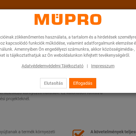
cióinak zökkenőmentes használata, a tartalom és a hirdetések személyr
ok
A MÜPRO-ról
Karrier
Downloads
oz kapcsolódó funkciók működése, valamint adatforgalmunk elemzése é
ználunk. Amennyiben Ön engedélyezi számunkra, akkor közösségimédia-, h
et is tájékoztathatjuk az Ön weboldalunkon kifejtett tevékenységéről.
ndszersínekre vonatkozóan
Adatvédelemvédelmi Tájékoztató
|
Impresszum
ezetvédelmi terméknyilatkozatunkat (EPD) a horganyzott MPC-
Elutasítás
Elfogadás
latkozat (EPD) egy szabványosított dokumentum, amely
án keletkező környezeti hatásait. Ez különösen fontos a
ési projekteknél.
nyújtanak a termék környezeti
A követelmények teljes