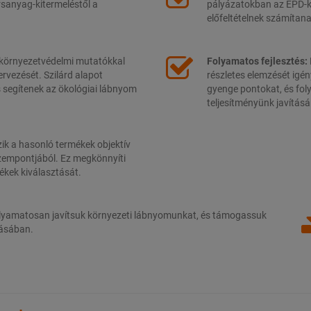
ersanyag-kitermeléstől a
pályázatokban az EPD-k
előfeltételnek számítana
környezetvédelmi mutatókkal
Folyamatos fejlesztés:
ervezését. Szilárd alapot
részletes elemzését igén
 segítenek az ökológiai lábnyom
gyenge pontokat, és fo
teljesítményünk javításá
zik a hasonló termékek objektív
zempontjából. Ez megkönnyíti
kek kiválasztását.
lyamatosan javítsuk környezeti lábnyomunkat, és támogassuk
tásában.